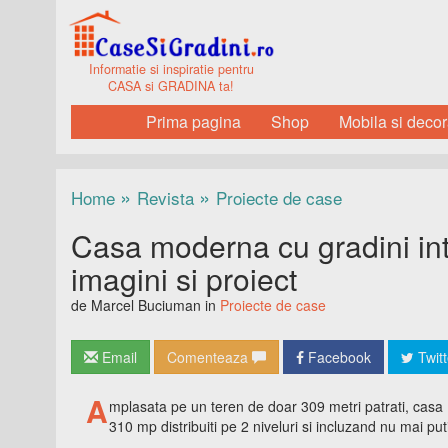
Informatie si inspiratie pentru
CASA si GRADINA ta!
Prima pagina
Shop
Mobila si decor
»
»
Home
Revista
Proiecte de case
Casa moderna cu gradini int
imagini si proiect
de Marcel Buciuman in
Proiecte de case
Email
Comenteaza
Facebook
Twitt
A
mplasata pe un teren de doar 309 metri patrati, casa 
310 mp distribuiti pe 2 niveluri si incluzand nu mai pu