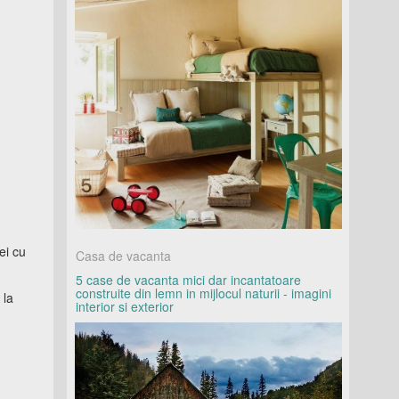
ei cu
Casa de vacanta
5 case de vacanta mici dar incantatoare
construite din lemn in mijlocul naturii - imagini
 la
interior si exterior