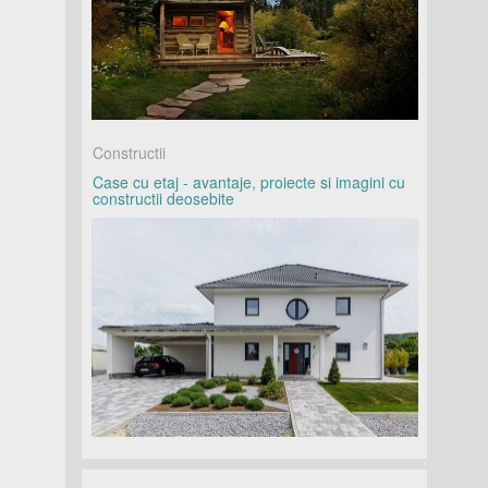
Constructii
Case cu etaj - avantaje, proiecte si imagini cu
constructii deosebite