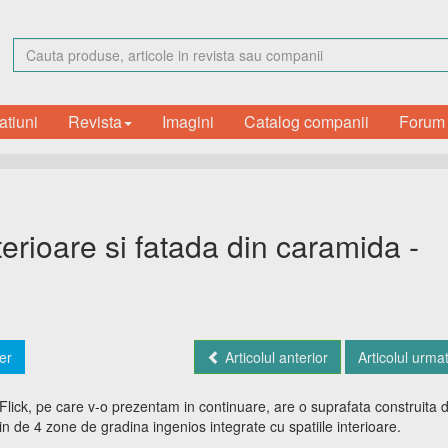
atiuni
Revista
Imagini
Catalog companii
Forum
erioare si fatada din caramida -
er
Articolul anterior
Articolul urma
Flick, pe care v-o prezentam in continuare, are o suprafata construita 
tin de 4 zone de gradina ingenios integrate cu spatiile interioare.