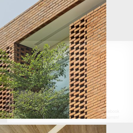
Va invitam sa dati 'Like' paginii noastre de Facebook
pentru a afla zilnic noutati interesante. Va multumim!