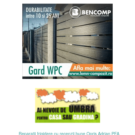
Reparatii frigidere cu recenzii bune Opris Adrian PFA