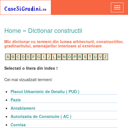
»
Home
Dictionar constructii
Mic dictionar cu termeni din lumea arhitecturii, constructiilor,
gradinaritului, amenajarilor interioare si exterioare
A
B
C
D
E
F
G
I
J
L
M
N
O
P
R
S
T
U
V
Z
Selectati o litera din index !
Cei mai vizualizati termeni:
Planul Urbanistic de Detaliu ( PUD )
Pazie
Antablament
Autorizatia de Construire ( AC )
Cornisa