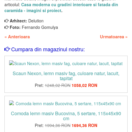
articolul:
Casa moderna cu gradini interioare si fatada din
caramida - imagini si proiect
.
Arhitect:
Delution
Foto:
Fernando Gomulya
«
Anterioara
Urmatoarea
»
Cumpara din magazinul nostru:
Scaun Nexon, lemn masiv fag, culoare natur, lacuit,
tapitat
Pret:
1248,02 RON
1058,02 RON
Comoda lemn masiv Bucovina, 5 sertare, 115x45x90
cm
Pret:
1994,36 RON
1694,36 RON