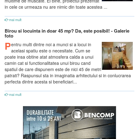
multime de muscate. Ei bine, proiectul prezentat
in cele ce urmeaza nu are nimic din toate acestea ...
mai mult
Birou si locuinta in doar 45 mp? Da, este posibil! - Galerie
foto
P
entru multi dintre noi a munci si a locui in
acelasi spatiu este o necesitate. Cum se
poate insa obtine atat atmosfera calda a unui
camin cat si functionalitatea unui birou cand
spatiul de care dispunem este de nici 45 de metri
patrati? Raspunsul sta in imaginatia arhitectului si in conlucrarea
perfecta dintre acesta si beneficiari...
mai mult