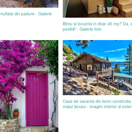
muflata din padure - Galerie
Birou si locuinta in doar 45 mp? Da, 
posibil! - Galerie foto
Casa de vacanta din lemn construita
malul lacului - imagini interior si exter