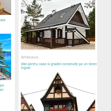
este
Arhitectura
Idei pentru case si gradini construite pe un teren
ingust
 pe
ior