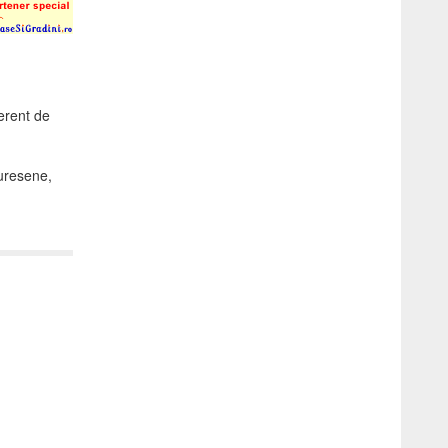
erent de
muresene,