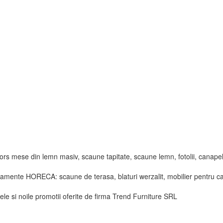
ors mese din lemn masiv, scaune tapitate, scaune lemn, fotolii, canape
samente HORECA: scaune de terasa, blaturi werzalit, mobilier pentru ca
ele si noile promotii oferite de firma Trend Furniture SRL