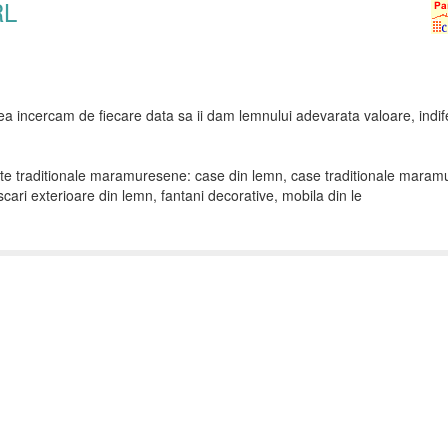
RL
eea incercam de fiecare data sa ii dam lemnului adevarata valoare, indif
ente traditionale maramuresene: case din lemn, case traditionale mara
scari exterioare din lemn, fantani decorative, mobila din le