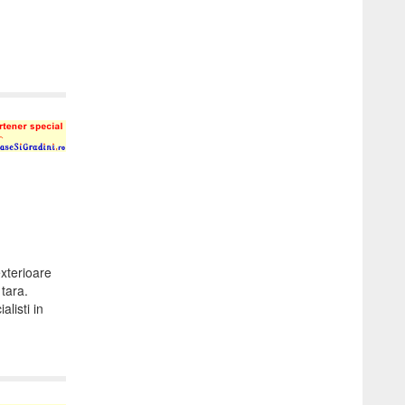
exterioare
 tara.
alisti in