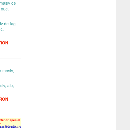
iv de fag
uc,
 RON
iv, alb,
 RON