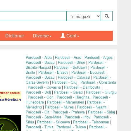
Dictionar
Diverse
Cont
Pardoseli - Alba
|
Pardoseli - Arad
|
Pardoseli - Arges
|
Pardoseli - Bacau
|
Pardoseli - Bihor
|
Pardoseli -
Bistrita-Nasaud
|
Pardoseli - Botosani
|
Pardoseli -
Braila
|
Pardoseli - Brasov
|
Pardoseli - Bucuresti
|
Pardoseli - Buzau
|
Pardoseli - Calarasi
|
Pardoseli -
Caras-Severin
|
Pardoseli - Cluj
|
Pardoseli - Constanta
|
Pardoseli - Covasna
|
Pardoseli - Dambovita
|
Pardoseli - Dolj
|
Pardoseli - Galati
|
Pardoseli - Giurgiu
|
Pardoseli - Gorj
|
Pardoseli - Harghita
|
Pardoseli -
Hunedoara
|
Pardoseli - Maramures
|
Pardoseli -
Mehedinti
|
Pardoseli - Mures
|
Pardoseli - Neamt
|
Pardoseli - Olt
|
Pardoseli - Prahova
|
Pardoseli - Salaj
|
Pardoseli - Satu-Mare
|
Pardoseli - Ilfov
|
Pardoseli -
Sibiu
|
Pardoseli - Suceava
|
Pardoseli - Teleorman
|
Pardoseli - Timis
|
Pardoseli - Tulcea
|
Pardoseli -