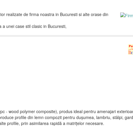
ior realizate de firma noastra in Bucuresti si alte orase din
 unei case stil clasic in Bucuresti,
c - wood polymer composite), produs ideal pentru amenajari exterioar
duce profile din lemn compozit pentru duşumea, lambriu, stâlpi, gard
alte profile, prin asimilarea rapidă a matriţelor necesare.