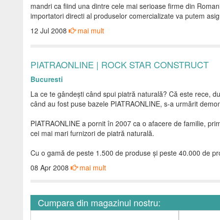
mandri ca fiind una dintre cele mai serioase firme din Romania. 
importatori directi al produselor comercializate va putem asigu
12 Jul 2008
mai mult
PIATRAONLINE | ROCK STAR CONSTRUCT
Bucuresti
La ce te gândești când spui piatră naturală? Că este rece, du
când au fost puse bazele PIATRAONLINE, s-a urmărit demont
PIATRAONLINE a pornit în 2007 ca o afacere de familie, primul
cei mai mari furnizori de piatră naturală.
Cu o gamă de peste 1.500 de produse și peste 40.000 de pro
08 Apr 2008
mai mult
Cumpara din magazinul nostru: