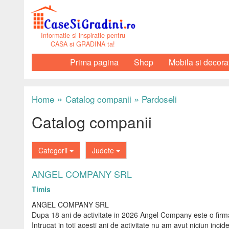
Informatie si inspiratie pentru
CASA si GRADINA ta!
Prima pagina
Shop
Mobila si decora
»
»
Home
Catalog companii
Pardoseli
Catalog companii
Categorii
Judete
ANGEL COMPANY SRL
Timis
ANGEL COMPANY SRL
Dupa 18 ani de activitate in 2026 Angel Company este o firma 
Intrucat in toti acesti ani de activitate nu am avut niciun incid