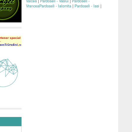
Valcea
|
Pardoseli - Vaslui
|
Pardoseli -
Vrancea
Pardoseli - Ialomita
|
Pardoseli - Iasi
|