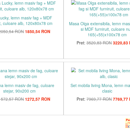
ucky, lemn masiv fag + MDF
it, culoare alb, 120x80x78 cm
Masa Olga extensibila, lemn mas
si MDF furniruit, culoare n
2050,54 RON
1850,54 RON
165(+55)x100x78 cm
Pret:
3520,83 RON
3220,83
na lemn masiv de fag, culoare
Set mobila living Mona, lemn mas
stejar, 90x200 cm
clasic
1572,57 RON
1272,57 RON
Pret:
7969,77 RON
7769,77