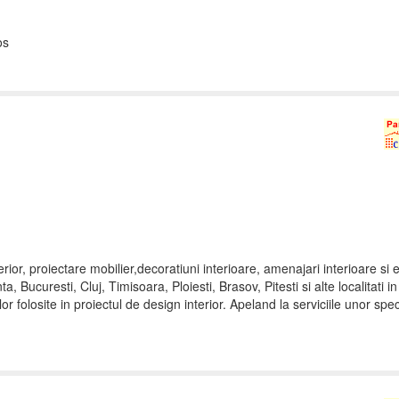
os
erior, proiectare mobilier,decoratiuni interioare, amenajari interioare si 
 Bucuresti, Cluj, Timisoara, Ploiesti, Brasov, Pitesti si alte localitati in
 folosite in proiectul de design interior. Apeland la serviciile unor speci