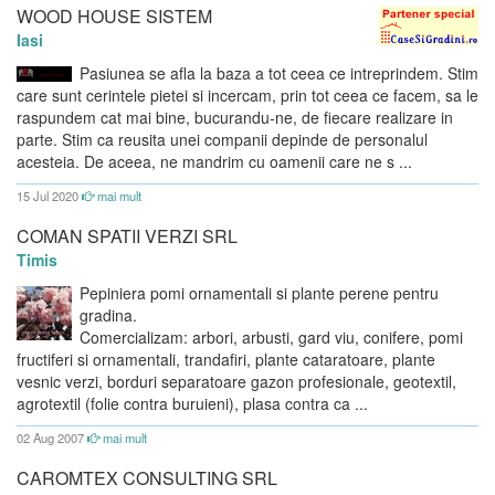
WOOD HOUSE SISTEM
Iasi
Pasiunea se afla la baza a tot ceea ce intreprindem. Stim
care sunt cerintele pietei si incercam, prin tot ceea ce facem, sa le
raspundem cat mai bine, bucurandu-ne, de fiecare realizare in
parte. Stim ca reusita unei companii depinde de personalul
acesteia. De aceea, ne mandrim cu oamenii care ne s ...
15 Jul 2020
mai mult
COMAN SPATII VERZI SRL
Timis
Pepiniera pomi ornamentali si plante perene pentru
gradina.
Comercializam: arbori, arbusti, gard viu, conifere, pomi
fructiferi si ornamentali, trandafiri, plante cataratoare, plante
vesnic verzi, borduri separatoare gazon profesionale, geotextil,
agrotextil (folie contra buruieni), plasa contra ca ...
02 Aug 2007
mai mult
CAROMTEX CONSULTING SRL