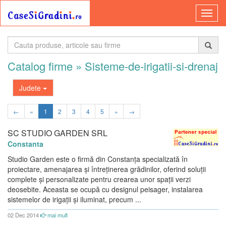
Catalog firme
» Sisteme-de-irigatii-si-drenaj
Judete
←
«
1
2
3
4
5
»
→
SC STUDIO GARDEN SRL
Constanta
Studio Garden este o firmă din Constanța specializată în
proiectare, amenajarea și întreținerea grădinilor, oferind soluții
complete și personalizate pentru crearea unor spații verzi
deosebite. Aceasta se ocupă cu designul peisager, instalarea
sistemelor de irigații și iluminat, precum ...
02 Dec 2014
mai mult