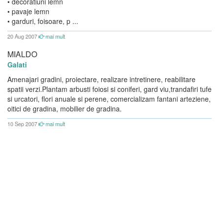
• decoratiuni lemn
• pavaje lemn
• garduri, foisoare, p ...
20 Aug 2007
mai mult
MIALDO
Galati
Amenajari gradini, proiectare, realizare intretinere, reabilitare
spatii verzi.Plantam arbusti foiosi si coniferi, gard viu,trandafiri tufe
si urcatori, flori anuale si perene, comercializam fantani arteziene,
oitici de gradina, mobilier de gradina.
10 Sep 2007
mai mult