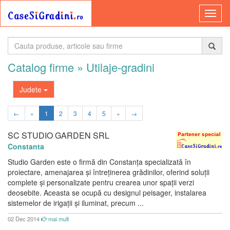
Catalog firme
» Utilaje-gradini
Judete
←
«
1
2
3
4
5
»
→
SC STUDIO GARDEN SRL
Constanta
Studio Garden este o firmă din Constanța specializată în
proiectare, amenajarea și întreținerea grădinilor, oferind soluții
complete și personalizate pentru crearea unor spații verzi
deosebite. Aceasta se ocupă cu designul peisager, instalarea
sistemelor de irigații și iluminat, precum ...
02 Dec 2014
mai mult