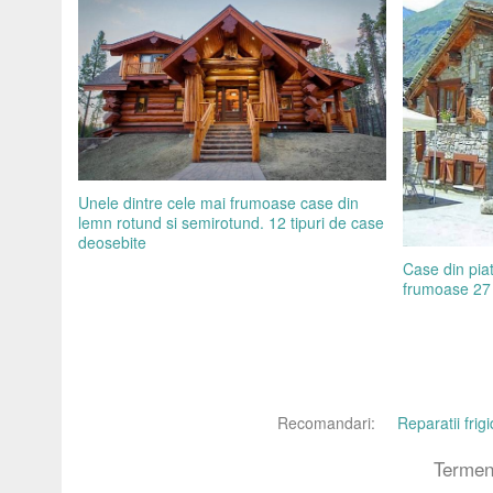
Unele dintre cele mai frumoase case din
lemn rotund si semirotund. 12 tipuri de case
deosebite
Case din piat
frumoase 27 d
Recomandari:
Reparatii fri
Termeni