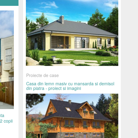
Proiecte de case
Casa din lemn masiv cu mansarda si demisol
din piatra - proiect si imagini
nta
2 copii