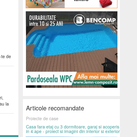
-te de
i,
au la
Articole recomandate
Proiecte de case
Casa fara etaj cu 3 dormitoare, garaj si acoperis
in 4 ape - proiect si imagini din interior si exterior