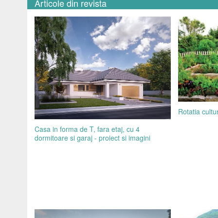
Articole din revista
Rotatia cultu
Casa in forma de T, fara etaj, cu 4
dormitoare si garaj - proiect si imagini