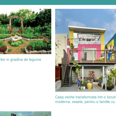
rilor in gradina de legume
Casa veche transformata intr-o locui
moderna, vesela, pentru o familie cu 