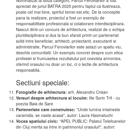
Nominalizat la doua categorii, Parcul Feroviarilor a fost
apreciat de juriul BATRA 2025 pentru faptul ca ilustreaza,
poate cel mai bine, spiritul temei est.etic. De la conceptie
pana la realizare, proiectul a fost un exemplu de
responsabilitate profesionala si colaborare interdisciplinara.
Nascut dintr-un concurs de arhitectura, realizat de o echipa
pluridisciplinara si dus la bun sfarsit printr-un parteneriat
solid intre beneficiar, arhitecti, proiectanti, executanti si
administratie, Parcul Feroviarilor este astazi un spatiu viu,
deschis comunitatii. Un exemplu concret despre cum etica
profesiei si frumusetea rezultatului pot coexista armonios,
oferind orasului nu doar un loc, ci o lectie de arhitectura
responsabila.
Sectiuni speciale:
Fotografie de arhitectura:
arh. Alexandru Crisan
Versuri despre arhitectura si locuire:
Ilie Sorin Trif - cu
poezia Baia de Sare
Parteneriate care construiesc:
"Unde lumina intalneste
caramida, se naste acasa", autor: Laura Hasmatuchi
Vocea spatiului civic:
"APEL PUBLIC: Palatul Telefoanelor
din Cluj merita sa intre in patrimoniul orasului!", autori: