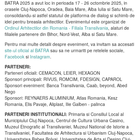
BATRA 2025 a avut loc in perioada 17 - 26 octombrie 2025, in
orasele Cluj-Napoca, Oradea, Baia Mare, Alba Iulia si Satu Mare,
consolidandu-si astfel statutul de platforma de dialog si schimb de
idei pentru breasla arhitectilor. Evenimentul este organizat de
Ordinul Arhitectilor din Romania - Filiala Transilvania
, alaturi de
filialele partenere din Bihor, Nord-Vest, Alba si Satu Mare.
Pentru mai multe detalii despre eveniment, va invitam sa accesati
site-ul oficial al BATRA
sau sa ne urmariti pe retelele sociale,
Facebook
si
Instagram
.
PARTENERI:
Parteneri oficiali: CEMACON, LEIER, HEXAGON
Sponsori principali: RIVUS, ROMCIM, FDESIGN, CAPAROL
Sponsori eveniment: Banca Transilvania, Caab, beyond, Abed
Nego
Sponsori: REYNAERS ALUMINIUM, Atlas Romania, Kesz
Romania, Elis Pavaje, Aliplast, Ilie Galben - palinca
PARTENERI INSTITUTIONALI:
Primaria si Consiliul Local al
Municipiului Cluj-Napoca, Centrul de Cultura Urbana Casino,
Muzeul Etnografic al Transilvaniei, Muzeul National de Istorie a
Transilvaniei, Facultatea de Arhitectura si Urbanism Cluj-Napoca,
Universitatea Babes Bolyai, Universitatea de Arta si Design Cluj-