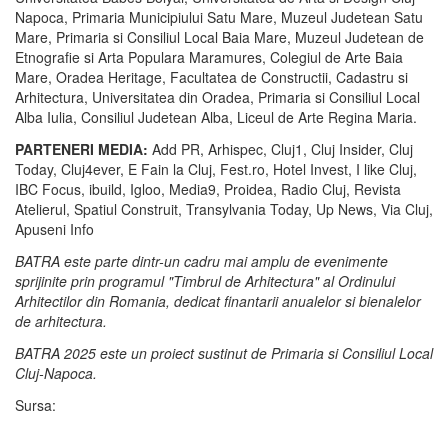
Napoca, Primaria Municipiului Satu Mare, Muzeul Judetean Satu
Mare, Primaria si Consiliul Local Baia Mare, Muzeul Judetean de
Etnografie si Arta Populara Maramures, Colegiul de Arte Baia
Mare, Oradea Heritage, Facultatea de Constructii, Cadastru si
Arhitectura, Universitatea din Oradea, Primaria si Consiliul Local
Alba Iulia, Consiliul Judetean Alba, Liceul de Arte Regina Maria.
PARTENERI MEDIA:
Add PR, Arhispec, Cluj1, Cluj Insider, Cluj
Today, Cluj4ever, E Fain la Cluj, Fest.ro, Hotel Invest, I like Cluj,
IBC Focus, ibuild, Igloo, Media9, Proidea, Radio Cluj, Revista
Atelierul, Spatiul Construit, Transylvania Today, Up News, Via Cluj,
Apuseni Info
BATRA este parte dintr-un cadru mai amplu de evenimente
sprijinite prin programul "Timbrul de Arhitectura" al Ordinului
Arhitectilor din Romania, dedicat finantarii anualelor si bienalelor
de arhitectura.
BATRA 2025 este un proiect sustinut de Primaria si Consiliul Local
Cluj-Napoca.
Sursa: