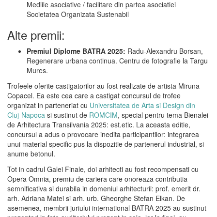
Mediile asociative / facilitare din partea asociatiei
Societatea Organizata Sustenabil
Alte premii:
Premiul Diplome BATRA 2025:
Radu-Alexandru Borsan,
Regenerare urbana continua. Centru de fotografie la Targu
Mures.
Trofeele oferite castigatorilor au fost realizate de artista Miruna
Copacel. Ea este cea care a castigat concursul de trofee
organizat in parteneriat cu
Universitatea de Arta si Design din
Cluj-Napoca
si sustinut de
ROMCIM
, special pentru tema Bienalei
de Arhitectura Transilvania 2025: est.etic. La aceasta editie,
concursul a adus o provocare inedita participantilor: integrarea
unui material specific pus la dispozitie de partenerul industrial, si
anume betonul.
Tot in cadrul Galei Finale, doi arhitecti au fost recompensati cu
Opera Omnia, premiu de cariera care onoreaza contributia
semnificativa si durabila in domeniul arhitecturii: prof. emerit dr.
arh. Adriana Matei si arh. urb. Gheorghe Stefan Elkan. De
asemenea, membrii juriului international BATRA 2025 au sustinut