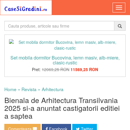
Set mobila dormitor Bucovina, lemn masiv, alb-miere,
clasic-rustic
Pret:
12069,25 RON
11569,25 RON
»
»
Home
Revista
Arhitectura
Bienala de Arhitectura Transilvania
2025 si-a anuntat castigatorii editiei
a saptea
Comenteaza
Facebook
Twitter