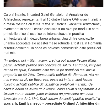
Cu o zi inainte, in cadrul Galei Bienalelor si Anualelor de
Arhitectura, reprezentanti ai 15 dintre filialele OAR s-au intalnit la
o masa rotunda cu tema
"Etica si Estetica. Valoarea Arhitecturii"
,
eveniment in cadrul caruia discutiile s-au axat pe modul in care
principiile etice si estetice se intersecteaza in practica
arhitecturala si in dezvoltarea urbana. Una dintre concluziile
unanim acceptate ale acestei mese rotunde a fost ca in Romania
criteriul definitoriu in ceea ce priveste constructiile este pretul cel
mai mic.
"In sinteza, noi militam acum, cred ca pot spune fiecare filiala,
pentru achizitii publice prin concurs de solutii. Pentru ca, imi pare
rau sa va spun, Romania este facuta pe pretul cel mai mic in
proportie de 60-70%. Constructiile publice din Romania, nici nu
mai vreau sa zic de Bucuresti, peste tot in tara, sunt facute
folosind achizitii publice din licitatii cu pretul cel mai mic. Ce
calitate dorim sa avem de exemplu cand acum 3 saptamani la o
licitatie intr-un anumit judet valoarea de proiectare din toata
investitia era de 0,17%. Deci vorbim de cladiri publice practic."
a
spus
arh. Emil Ivanescu - presedinte Ordinul Arhitectilor din