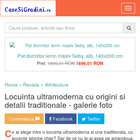
Pat dormitor lemn masiv Seby, alb, 140x200 cm
Pret:
1896,01 RON
1696,01 RON
»
»
Home
Revista
Arhitectura
Locuinta ultramoderna cu origini si
detalii traditionale - galerie foto
Comenteaza
Facebook
Twitter
C
e ai alege intre o locuinta ultramoderna si una traditionala, cu
accente istorice chiar? Dar de ce nu le-ai avea pe amandoua,