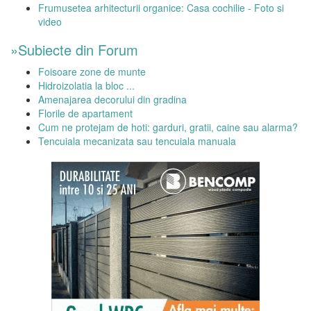
Frumusetea arhitecturii organice: Casa cochilie - Foto si
video
»Subiecte din Forum
Foisoare zone de munte
Hidroizolatia la bloc ...
Amenajarea decorului din gradina
Florile de apartament
Cum ne protejam de hoti: garduri, gratii, caine sau alarma?
Tencuiala mecanizata sau tencuiala manuala