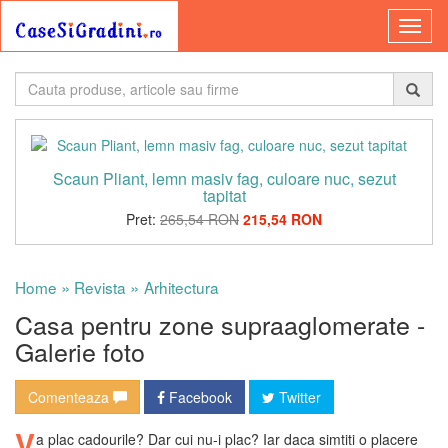
Scaun Pliant, lemn masiv fag, culoare nuc, sezut
tapitat
Pret:
265,54 RON
215,54 RON
»
»
Home
Revista
Arhitectura
Casa pentru zone supraaglomerate -
Galerie foto
Comenteaza
Facebook
Twitter
V
a plac cadourile? Dar cui nu-i plac? Iar daca simtiti o placere