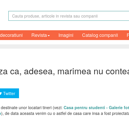
 decoratiuni
Revista
Imagini
Catalog companii
a ca, adesea, marimea nu conteaz
Twitter
destinate unor locatari tineri (vezi:
Casa pentru studenti - Galerie fo
o
), de data aceasta venim cu o astfel de casa care insa a fost proiectata