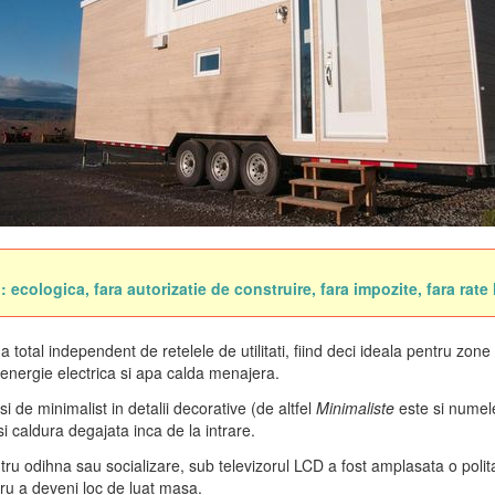
 ecologica, fara autorizatie de construire, fara impozite, fara rate
a total independent de retelele de utilitati, fiind deci ideala pentru zon
 energie electrica si apa calda menajera.
i de minimalist in detalii decorative (de altfel
Minimaliste
este si numele
si caldura degajata inca de la intrare.
u odihna sau socializare, sub televizorul LCD a fost amplasata o polita 
ru a deveni loc de luat masa.