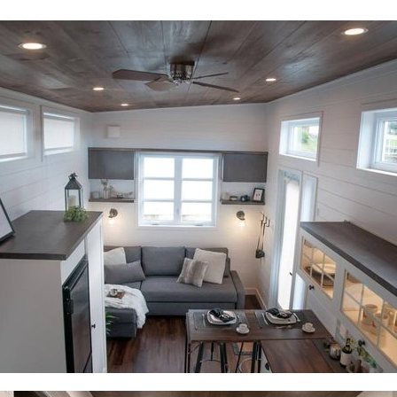
Va invitam sa dati 'Like' paginii noastre de Facebook
pentru a afla zilnic noutati interesante. Va multumim!