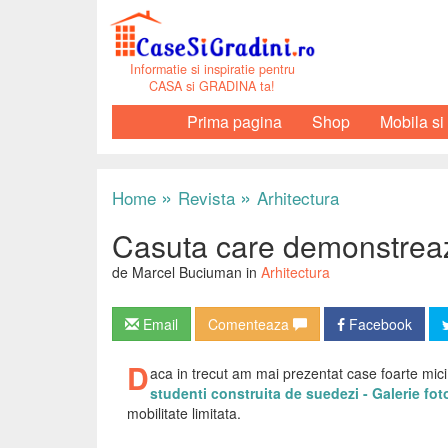
Informatie si inspiratie pentru
CASA si GRADINA ta!
Prima pagina
Shop
Mobila si
»
»
Home
Revista
Arhitectura
Casuta care demonstreaz
de Marcel Buciuman in
Arhitectura
Email
Comenteaza
Facebook
D
aca in trecut am mai prezentat case foarte mici 
studenti construita de suedezi - Galerie fot
mobilitate limitata.