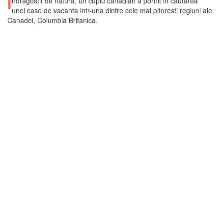
I
ndragostit de natura, un cuplu canadian a pornit in cautarea
unei case de vacanta intr-una dintre cele mai pitoresti regiuni ale
Canadei, Columbia Britanica.