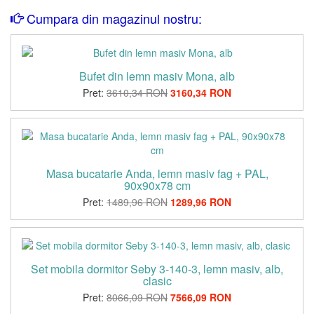
Cumpara din magazinul nostru:
Bufet din lemn masiv Mona, alb
Pret:
3610,34 RON
3160,34 RON
Masa bucatarie Anda, lemn masiv fag + PAL,
90x90x78 cm
Pret:
1489,96 RON
1289,96 RON
Set mobila dormitor Seby 3-140-3, lemn masiv, alb,
clasic
Pret:
8066,09 RON
7566,09 RON