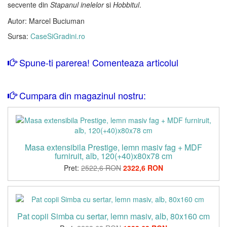
secvente din
Stapanul inelelor
si
Hobbitul
.
Autor: Marcel Buciuman
Sursa:
CaseSiGradini.ro
Spune-ti parerea! Comenteaza articolul
Cumpara din magazinul nostru:
Masa extensibila Prestige, lemn masiv fag + MDF
furniruit, alb, 120(+40)x80x78 cm
Pret:
2522,6 RON
2322,6 RON
Pat copii Simba cu sertar, lemn masiv, alb, 80x160 cm