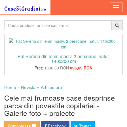
Pat Serena din lemn masiv, 2 persoane, natur,
140x200 cm
Pret:
1036,69 RON
896,69 RON
»
»
Home
Revista
Arhitectura
Cele mai frumoase case desprinse
parca din povestile copilariei -
Galerie foto + proiecte
Comenteaza
Facebook
Twitter