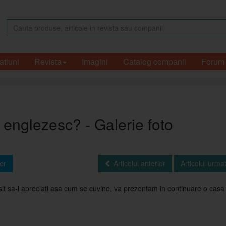
atiuni
Revista
Imagini
Catalog companii
Forum
c englezesc? - Galerie foto
er
Articolul anterior
Articolul urma
eusit sa-l apreciati asa cum se cuvine, va prezentam in continuare o casa