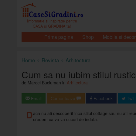
Informatie si inspiratie pentru
CASA si GRADINA ta!
Prima pagina
Shop
Mobila si decor
»
»
Home
Revista
Arhitectura
Cum sa nu iubim stilul rusti
de Marcel Buciuman in
Arhitectura
Email
Comenteaza
Facebook
Twitt
D
aca nu ati descoperit inca stilul cottage sau nu ati r
credem ca va va cuceri de indata.