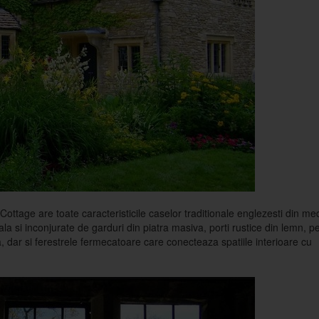
ottage are toate caracteristicile caselor traditionale englezesti din med
rala si inconjurate de garduri din piatra masiva, porti rustice din lemn, pe
a, dar si ferestrele fermecatoare care conecteaza spatiile interioare cu