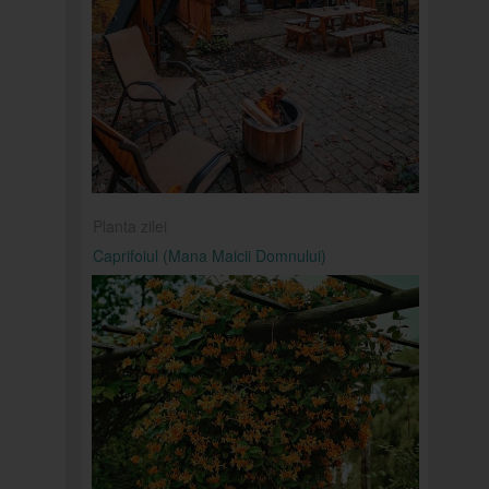
Planta zilei
Caprifoiul (Mana Maicii Domnului)