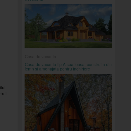
Casa de vacanta
Casa de vacanta tip A spatioasa, construita din
lemn si amenajata pentru inchiriere
iul
reti