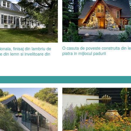
O casuta de poveste construita din l
ionala, finisaj din lambriu de
piatra in mijlocul padurii
 din lemn si invelitoare din