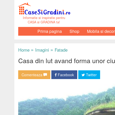
Informatie si inspiratie pentru
CASA si GRADINA ta!
Prima pagina
Shop
Mobila si decor
»
»
Home
Imagini
Fatade
Casa din lut avand forma unor ciu
Comenteaza
Facebook
Twitter