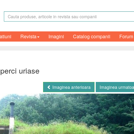
atiuni
Revista
Imagini
Catalog companii
Forum
perci uriase
Imaginea anterioara
Imaginea urmato