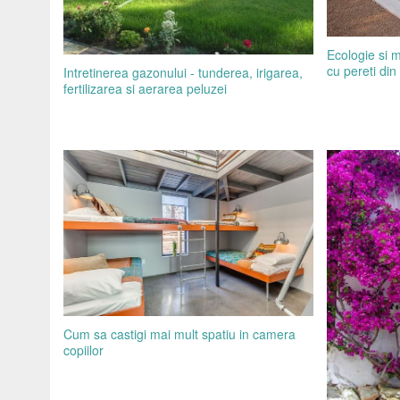
Ecologie si 
cu pereti din 
Intretinerea gazonului - tunderea, irigarea,
fertilizarea si aerarea peluzei
Cum sa castigi mai mult spatiu in camera
copiilor