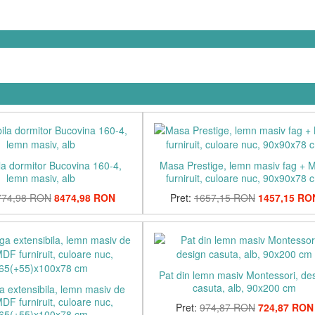
la dormitor Bucovina 160-4,
Masa Prestige, lemn masiv fag +
lemn masiv, alb
furniruit, culoare nuc, 90x90x78 
774,98 RON
8474,98 RON
Pret:
1657,15 RON
1457,15 RO
Pat din lemn masiv Montessori, de
casuta, alb, 90x200 cm
 extensibila, lemn masiv de
MDF furniruit, culoare nuc,
Pret:
974,87 RON
724,87 RON
65(+55)x100x78 cm