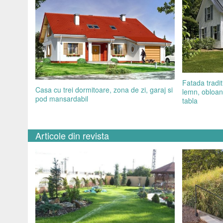
Fatada tradit
Casa cu trei dormitoare, zona de zi, garaj si
lemn, obloane
pod mansardabil
tabla
Articole din revista