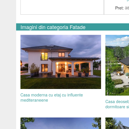
Pret:
3
Imagini din categoria Fatade
Casa moderna cu etaj cu influente
mediteraneene
Casa deosebit
dormitoare si