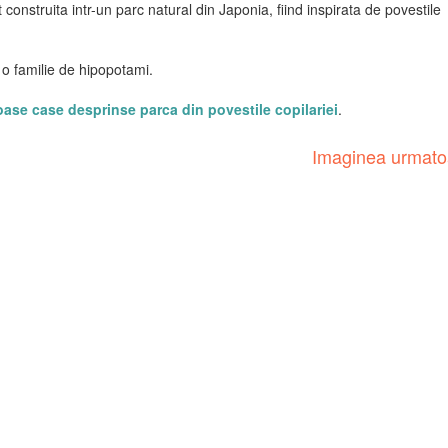
construita intr-un parc natural din Japonia, fiind inspirata de povestile
 o familie de hipopotami.
ase case desprinse parca din povestile copilariei
.
Imaginea urmat