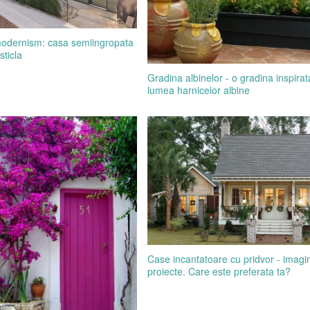
modernism: casa semiingropata
sticla
Gradina albinelor - o gradina inspira
lumea harnicelor albine
Case incantatoare cu pridvor - imagin
proiecte. Care este preferata ta?