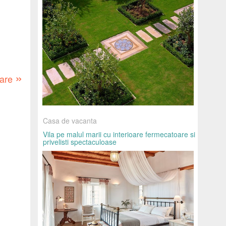
»
oare
Casa de vacanta
Vila pe malul marii cu interioare fermecatoare si
privelisti spectaculoase