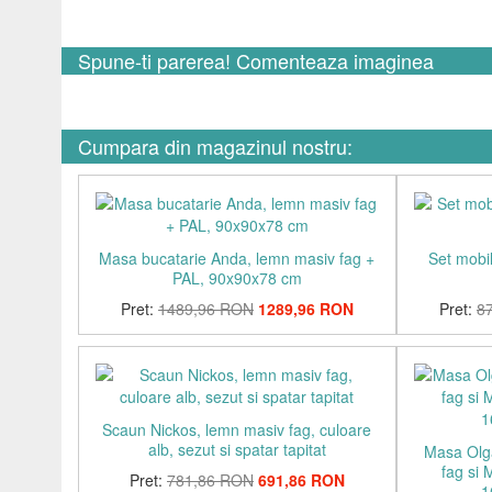
Spune-ti parerea! Comenteaza imaginea
Cumpara din magazinul nostru:
Masa bucatarie Anda, lemn masiv fag +
Set mobi
PAL, 90x90x78 cm
Pret:
1489,96 RON
1289,96 RON
Pret:
8
Scaun Nickos, lemn masiv fag, culoare
alb, sezut si spatar tapitat
Masa Olga
fag si 
Pret:
781,86 RON
691,86 RON
1