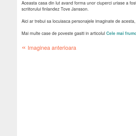
Aceasta casa din lut avand forma unor ciuperci uriase a fost 
scriitorului finlandez Tove Jansson.
Aici ar trebui sa locuiasca personajele imaginate de acesta,
Mai multe case de poveste gasiti in articolul
Cele mai frumo
«
Imaginea anterioara