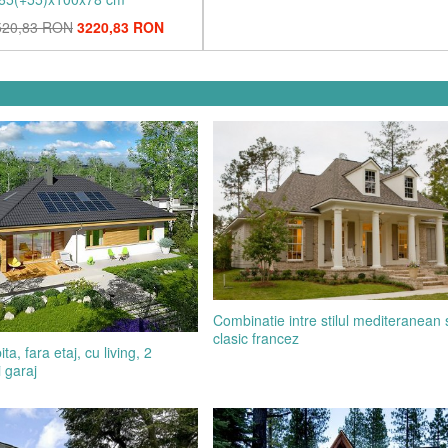
520,83 RON
3220,83 RON
Combinatie intre stilul mediteranean si
clasic francez
a, fara etaj, cu living, 2
 garaj