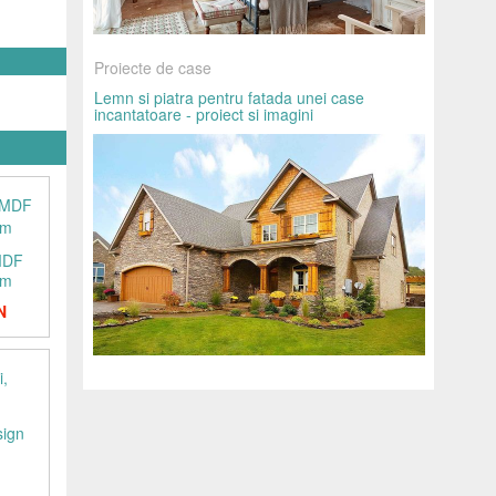
Proiecte de case
Lemn si piatra pentru fatada unei case
incantatoare - proiect si imagini
 MDF
cm
N
sign