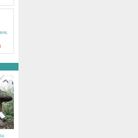
ane,
N
 cu