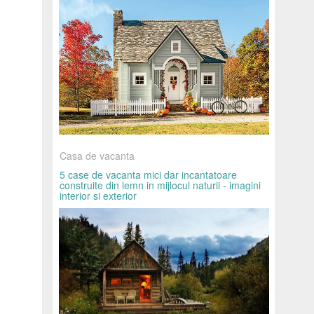
Casa de vacanta
5 case de vacanta mici dar incantatoare
construite din lemn in mijlocul naturii - imagini
interior si exterior