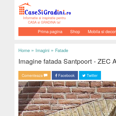
Informatie si inspiratie pentru
CASA si GRADINA ta!
Prima pagina
Shop
Mobila si decor
»
»
Home
Imagini
Fatade
Imagine fatada Santpoort - ZEC A
Comenteaza
Facebook
Twitter