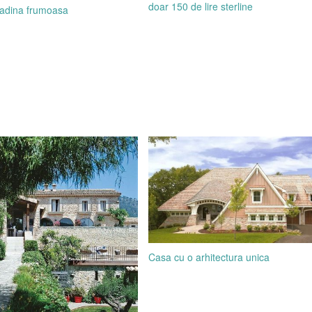
doar 150 de lire sterline
radina frumoasa
Casa cu o arhitectura unica