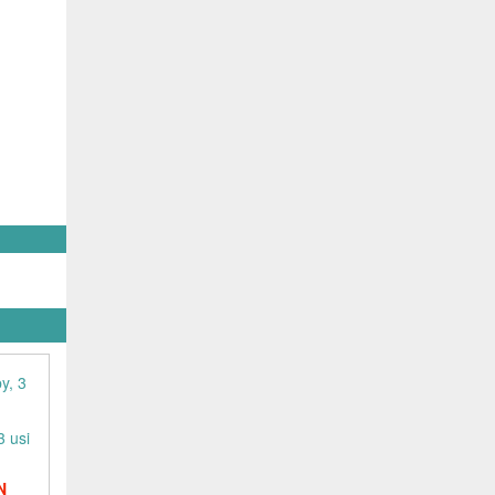
3 usi
N