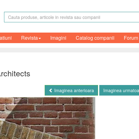
atiuni
Revista
Imagini
Catalog companii
Forum
rchitects
Imaginea anterioara
Imaginea urmato