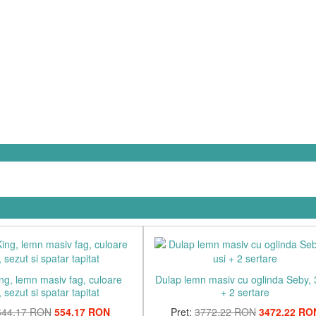
ng, lemn masiv fag, culoare
Dulap lemn masiv cu oglinda Seby, 
 sezut si spatar tapitat
+ 2 sertare
644,17 RON
554,17 RON
Pret:
3772,22 RON
3472,22 RO