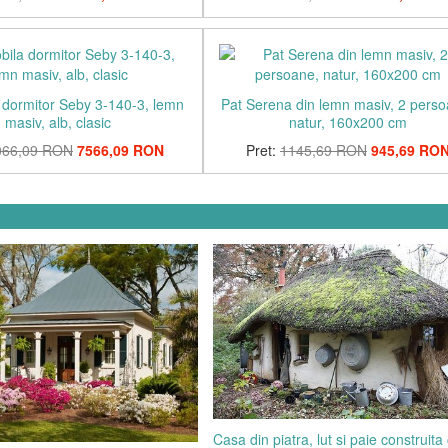
 dormitor Seby 3-140-3, lemn
Pat Serena din lemn masiv, 2 perso
masiv, alb, clasic
natur, 160x200 cm
066,09 RON
7566,09 RON
Pret:
1145,69 RON
945,69 RO
Casa din piatra, lut si paie construita