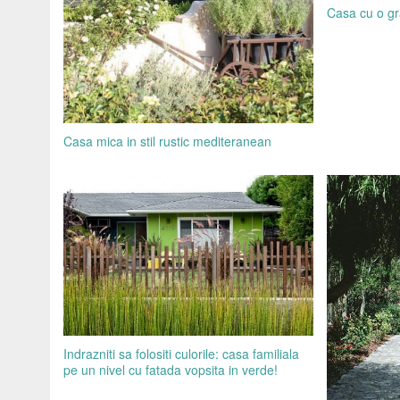
Casa cu o g
Casa mica in stil rustic mediteranean
Indrazniti sa folositi culorile: casa familiala
pe un nivel cu fatada vopsita in verde!