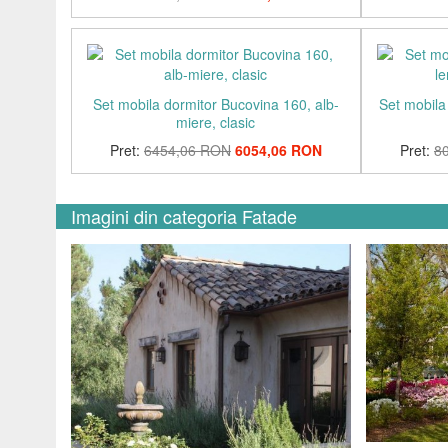
Set mobila dormitor Bucovina 160, alb-
Set mobila
miere, clasic
Pret:
6454,06 RON
6054,06 RON
Pret:
8
Imagini din categoria Fatade