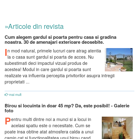
»Articole din revista
Cum alegem gardul si poarta pentru casa si gradina
noastra. 30 de amenajari exterioare deosebite.
I
n mod natural, primele lucruri care atrag atentia
la o casa sunt gardul si poarta de acces. Nu
subestimati deci impactul vizual produs de
acestea! Modul in care gardul si poarta sunt
realizate va influenta perceptia privitorilor asupra intregii
proprietati ...
mai mult
Birou si locuinta in doar 45 mp? Da, este posibil! - Galerie
foto
P
entru multi dintre noi a munci si a locui in
acelasi spatiu este o necesitate. Cum se
poate insa obtine atat atmosfera calda a unui
camin cat si functionalitatea unui birou cand