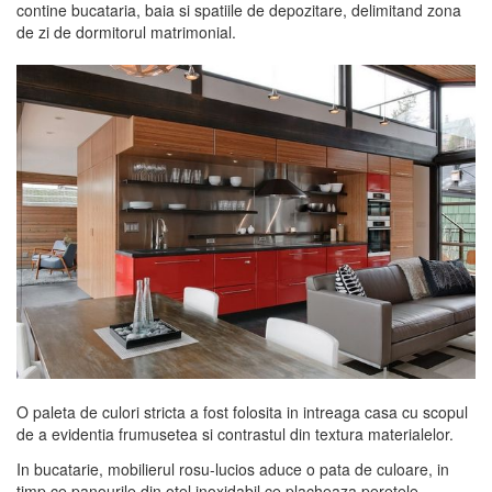
contine bucataria, baia si spatiile de depozitare, delimitand zona
de zi de dormitorul matrimonial.
O paleta de culori stricta a fost folosita in intreaga casa cu scopul
de a evidentia frumusetea si contrastul din textura materialelor.
In bucatarie, mobilierul rosu-lucios aduce o pata de culoare, in
timp ce panourile din otel inoxidabil ce placheaza peretele