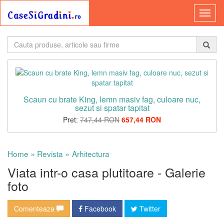
Scaun cu brate King, lemn masiv fag, culoare nuc,
sezut si spatar tapitat
Pret:
747,44 RON
657,44 RON
»
»
Home
Revista
Arhitectura
Viata intr-o casa plutitoare - Galerie
foto
Comenteaza
Facebook
Twitter