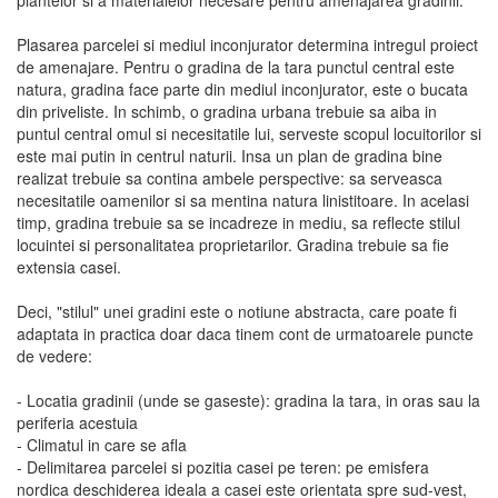
plantelor si a materialelor necesare pentru amenajarea gradinii.
Plasarea parcelei si mediul inconjurator determina intregul proiect
de amenajare. Pentru o gradina de la tara punctul central este
natura, gradina face parte din mediul inconjurator, este o bucata
din priveliste. In schimb, o gradina urbana trebuie sa aiba in
puntul central omul si necesitatile lui, serveste scopul locuitorilor si
este mai putin in centrul naturii. Insa un plan de gradina bine
realizat trebuie sa contina ambele perspective: sa serveasca
necesitatile oamenilor si sa mentina natura linistitoare. In acelasi
timp, gradina trebuie sa se incadreze in mediu, sa reflecte stilul
locuintei si personalitatea proprietarilor. Gradina trebuie sa fie
extensia casei.
Deci, "stilul" unei gradini este o notiune abstracta, care poate fi
adaptata in practica doar daca tinem cont de urmatoarele puncte
de vedere:
- Locatia gradinii (unde se gaseste): gradina la tara, in oras sau la
periferia acestuia
- Climatul in care se afla
- Delimitarea parcelei si pozitia casei pe teren: pe emisfera
nordica deschiderea ideala a casei este orientata spre sud-vest,