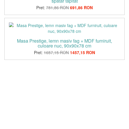
spatar tapitat
Pret:
781,86 RON
691,86 RON
Masa Prestige, lemn masiv fag + MDF furniruit,
culoare nuc, 90x90x78 cm
Pret:
1657,15 RON
1457,15 RON