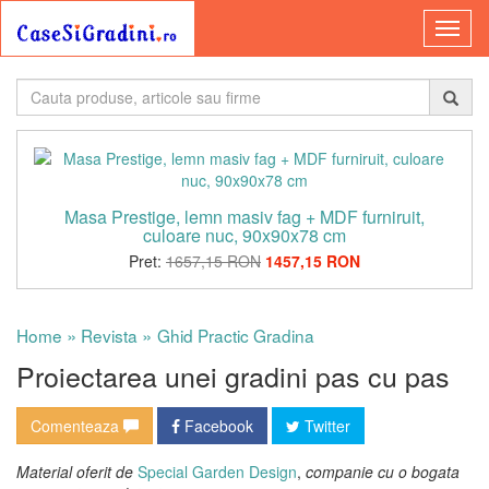
Masa Prestige, lemn masiv fag + MDF furniruit,
culoare nuc, 90x90x78 cm
Pret:
1657,15 RON
1457,15 RON
»
»
Home
Revista
Ghid Practic Gradina
Proiectarea unei gradini pas cu pas
Comenteaza
Facebook
Twitter
Material oferit de
Special Garden Design
,
companie cu o bogata