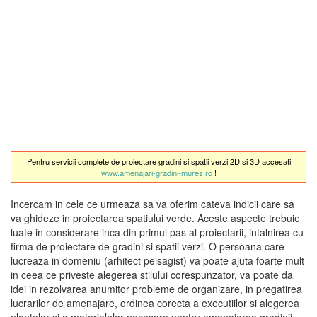
Pentru servicii complete de proiectare gradini si spatii verzi 2D si 3D accesati
www.amenajari-gradini-mures.ro
!
Incercam in cele ce urmeaza sa va oferim cateva indicii care sa
va ghideze in proiectarea spatiului verde. Aceste aspecte trebuie
luate in considerare inca din primul pas al proiectarii, intalnirea cu
firma de proiectare de gradini si spatii verzi. O persoana care
lucreaza in domeniu (arhitect peisagist) va poate ajuta foarte mult
in ceea ce priveste alegerea stilului corespunzator, va poate da
idei in rezolvarea anumitor probleme de organizare, in pregatirea
lucrarilor de amenajare, ordinea corecta a executiilor si alegerea