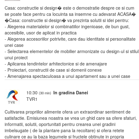
Casa: constructie si design� este o demostratie despre ce si cum
se poate face pentru ca locuinta sa insemne cu adevarat ACASA�
�Casa: constructie si design� va prezinta solutii si idei pentru:
- Alegerea materialelor si combinatiilor ingenioase, de bun gust,
accesibile, usor de aplicat in practica
- Alegerea accesoriilor potrivite, care dau identitate si personalitate
unei case
- Selectarea elementelor de mobilier armonizate cu design-ul si stilul
unui proiect
- Aplicarea tendintelor arhitectonice si de amenajare
- Proiectari, constructii de case si domenii conexe
- Amenajarea spectaculoasa a unui apartament sau a unei case
10:30
In gradina Danei
(30 min)
TVR1
Cultivarea propriilor alimente ofera un extraordinar sentiment de
satisfactie. Emisiunea noastra se vrea un ghid care sa ofere sfaturi,
informatii, solutii, oportunitati pentru crearea unei gradini
imbelsugate ( de la plantare pana la recoltare) si ofera retete
culinare ce au la baza legumele si fructele obtinute in propria