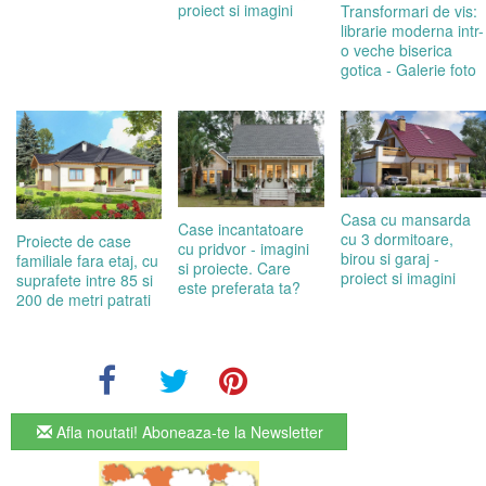
proiect si imagini
Transformari de vis:
librarie moderna intr-
o veche biserica
gotica - Galerie foto
Casa cu mansarda
Case incantatoare
cu 3 dormitoare,
Proiecte de case
cu pridvor - imagini
birou si garaj -
familiale fara etaj, cu
si proiecte. Care
proiect si imagini
suprafete intre 85 si
este preferata ta?
200 de metri patrati
Afla noutati! Aboneaza-te la Newsletter