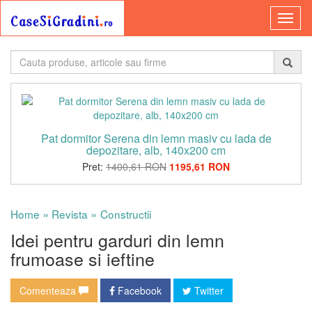
Pat dormitor Serena din lemn masiv cu lada de
depozitare, alb, 140x200 cm
Pret:
1400,61 RON
1195,61 RON
»
»
Home
Revista
Constructii
Idei pentru garduri din lemn
frumoase si ieftine
Comenteaza
Facebook
Twitter