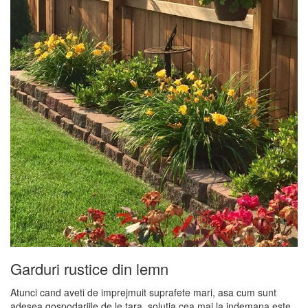
Garduri rustice din lemn
Atunci cand aveti de imprejmuit suprafete mari, asa cum sunt
adesea gospodariile de le tara, solutia cea mai la indemana este