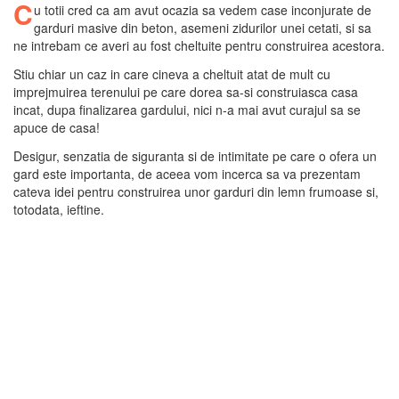
C
u totii cred ca am avut ocazia sa vedem case inconjurate de
garduri masive din beton, asemeni zidurilor unei cetati, si sa
ne intrebam ce averi au fost cheltuite pentru construirea acestora.
Stiu chiar un caz in care cineva a cheltuit atat de mult cu
imprejmuirea terenului pe care dorea sa-si construiasca casa
incat, dupa finalizarea gardului, nici n-a mai avut curajul sa se
apuce de casa!
Desigur, senzatia de siguranta si de intimitate pe care o ofera un
gard este importanta, de aceea vom incerca sa va prezentam
cateva idei pentru construirea unor garduri din lemn frumoase si,
totodata, ieftine.