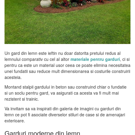
Un gard din lemn este ieftin nu doar datorita pretului redus al
lemnului comparativ cu cel al altor
materiale pentru garduri
, ci si
pentru ca este un material usor ceea ce poate elimina necesitatea
unei fundatii sau reduce mult dimensionarea si costurile construirii
acesteia.
Montand stalpii gardului in beton sau construind chiar o fundatie
si un soclu pentru gard, va asigurati ca acesta va fi mult mai
rezistent si trainic.
Va invitam sa va inspirati din galeria de imagini cu garduri din
lemn ce pot fi asociate diverselor stiluri de case si de amenajari
exterioare.
Garduri moderne din lemn