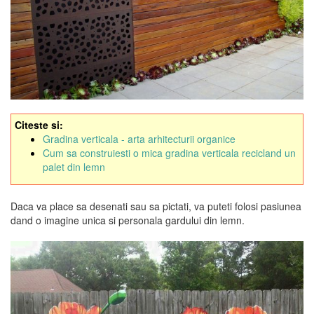
Citeste si:
Gradina verticala - arta arhitecturii organice
Cum sa construiesti o mica gradina verticala recicland un
palet din lemn
Daca va place sa desenati sau sa pictati, va puteti folosi pasiunea
dand o imagine unica si personala gardului din lemn.