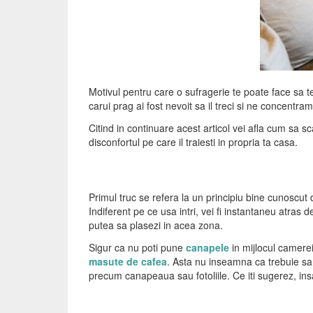
Motivul pentru care o sufragerie te poate face sa te 
carui prag ai fost nevoit sa il treci si ne concentr
Citind in continuare acest articol vei afla cum sa sc
disconfortul pe care il traiesti in propria ta casa.
Primul truc se refera la un principiu bine cunoscut d
Indiferent pe ce usa intri, vei fi instantaneu atras 
putea sa plasezi in acea zona.
Sigur ca nu poti pune
canapele
in mijlocul camerei
masute de cafea
. Asta nu inseamna ca trebuie sa 
precum canapeaua sau fotoliile. Ce iti sugerez, insa