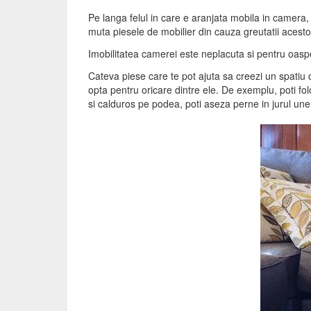
Pe langa felul in care e aranjata mobila in camera,
muta piesele de mobilier din cauza greutatii acestora
Imobilitatea camerei este neplacuta si pentru oaspet
Cateva piese care te pot ajuta sa creezi un spatiu 
opta pentru oricare dintre ele. De exemplu, poti fo
si calduros pe podea, poti aseza perne in jurul unei