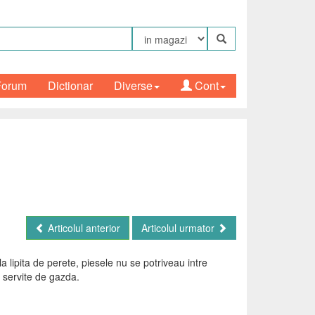
Forum
Dictionar
Diverse
Cont
Articolul anterior
Articolul urmator
la lipita de perete, piesele nu se potriveau intre
n servite de gazda.