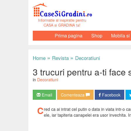
Informatie si inspiratie pentru
CASA si GRADINA ta!
Prima pagina
Shop
Mobila si
»
»
Home
Revista
Decoratiuni
3 trucuri pentru a-ti face
in
Decoratiuni
Email
Comenteaza
Facebook
C
red ca ai intrat cel putin o data in viata intr-o
ele, iar tapiteria canapelei era usor invechita. 