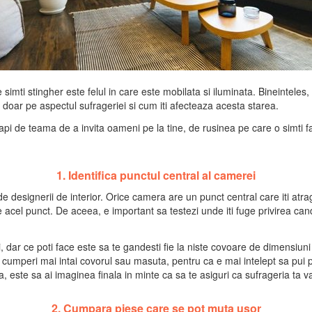
simti stingher este felul in care este mobilata si iluminata. Bineinteles,
am doar pe aspectul sufrageriei si cum iti afecteaza acesta starea.
api de teama de a invita oameni pe la tine, de rusinea pe care o simti fat
1. Identifica punctul central al camerei
e designerii de interior. Orice camera are un punct central care iti atrag
de acel punct. De aceea, e important sa testezi unde iti fuge privirea cand 
, dar ce poti face este sa te gandesti fie la niste covoare de dimensiuni 
cumperi mai intai covorul sau masuta, pentru ca e mai intelept sa pui 
, este sa ai imaginea finala in minte ca sa te asiguri ca sufrageria ta va
2. Cumpara piese care se pot muta usor