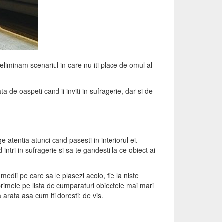
 eliminam scenariul in care nu iti place de omul al
a de oaspeti cand ii inviti in sufragerie, dar si de
e atentia atunci cand pasesti in interiorul ei.
intri in sufragerie si sa te gandesti la ce obiect ai
medii pe care sa le plasezi acolo, fie la niste
primele pe lista de cumparaturi obiectele mai mari
 arata asa cum iti doresti: de vis.