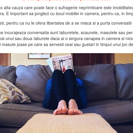
 o alta cauza care poate face o sufragerie neprimitoare este imobilitatea
. E important sa jonglezi cu locul mobilei in camera, pentru ca, in timp, t
i, pentru ca nu le ofera libertatea de a se misca si a purta conversatii 
ce incurajeaza conversatia sunt taburetele, scaunele, masutele sau pern
losi unul sau doua taburete daca ai o singura canapea in camera si nici
 masute joase pe care sa servesti ceai sau gustari in timpul unui joc de c