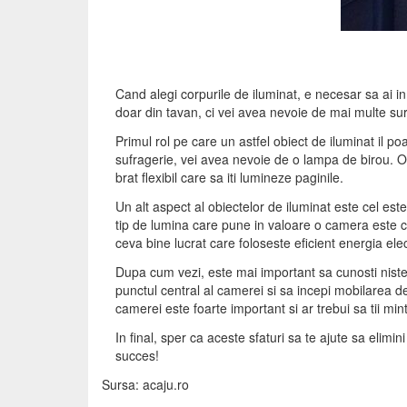
Cand alegi corpurile de iluminat, e necesar sa ai i
doar din tavan, ci vei avea nevoie de mai multe surs
Primul rol pe care un astfel obiect de iluminat il p
sufragerie, vei avea nevoie de o lampa de birou. O al
brat flexibil care sa iti lumineze paginile.
Un alt aspect al obiectelor de iluminat este cel este
tip de lumina care pune in valoare o camera este cea
ceva bine lucrat care foloseste eficient energia elec
Dupa cum vezi, este mai important sa cunosti niste 
punctul central al camerei si sa incepi mobilarea de
camerei este foarte important si ar trebui sa tii mi
In final, sper ca aceste sfaturi sa te ajute sa elim
succes!
Sursa: acaju.ro