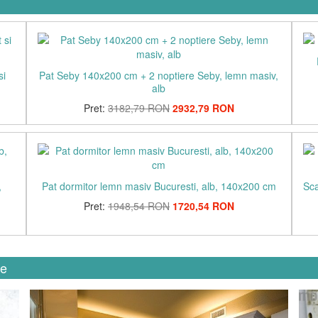
si
Pat Seby 140x200 cm + 2 noptiere Seby, lemn masiv,
alb
Pret:
3182,79 RON
2932,79 RON
,
Pat dormitor lemn masiv Bucuresti, alb, 140x200 cm
Sca
Pret:
1948,54 RON
1720,54 RON
ie