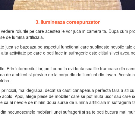
3. Ilumineaza corespunzator
n vedere rolurile pe care acestea le vor juca in camera ta. Dupa cum prob
e de lumina artificiala.
oate juca se bazeaza pe aspectul functional care suplineste nevoile tale 
ta activitate pe care o poti face in sufragerie este cititul si vei avea n
tic. Prin intermediul lor, poti pune in evidenta spatiile frumoase din cam
 de ambient si provine de la corpurile de iluminat din tavan. Aceste cor
trica.
principii, mai degraba, decat sa cauti canapeaua perfecta fara a sti cum
 acolo. Apoi, alege piese de mobilier care se pot muta usor sau care se 
nte ca ai nevoie de minim doua surse de lumina artificiala in sufrageria t
ini din necunoscutele mobilarii unei sufragerii si sa te poti bucura mai 