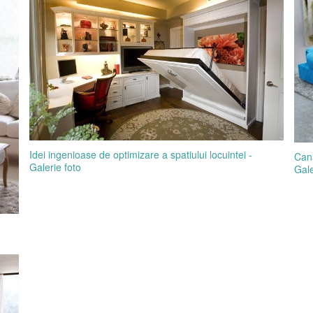
Idei ingenioase de optimizare a spatiului locuintei -
Cana
Galerie foto
Gale