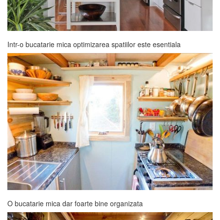
Intr-o bucatarie mica optimizarea spatiilor este esentiala
O bucatarie mica dar foarte bine organizata