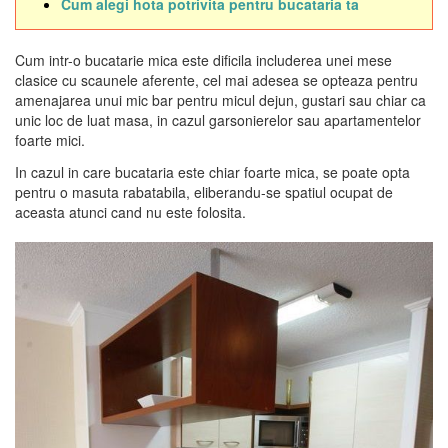
Cum alegi hota potrivita pentru bucataria ta
Cum intr-o bucatarie mica este dificila includerea unei mese
clasice cu scaunele aferente, cel mai adesea se opteaza pentru
amenajarea unui mic bar pentru micul dejun, gustari sau chiar ca
unic loc de luat masa, in cazul garsonierelor sau apartamentelor
foarte mici.
In cazul in care bucataria este chiar foarte mica, se poate opta
pentru o masuta rabatabila, eliberandu-se spatiul ocupat de
aceasta atunci cand nu este folosita.