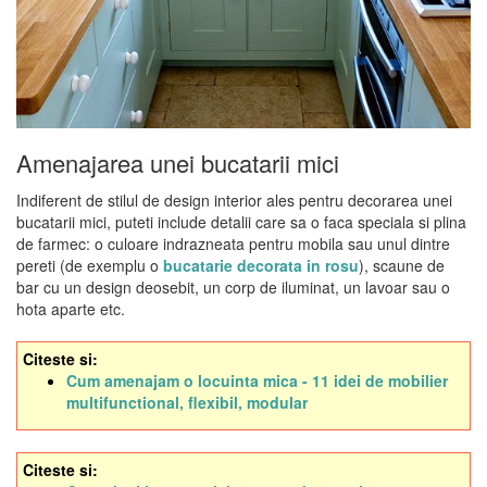
Amenajarea unei bucatarii mici
Indiferent de stilul de design interior ales pentru decorarea unei
bucatarii mici, puteti include detalii care sa o faca speciala si plina
de farmec: o culoare indrazneata pentru mobila sau unul dintre
pereti (de exemplu o
bucatarie decorata in rosu
), scaune de
bar cu un design deosebit, un corp de iluminat, un lavoar sau o
hota aparte etc.
Citeste si:
Cum amenajam o locuinta mica - 11 idei de mobilier
multifunctional, flexibil, modular
Citeste si: