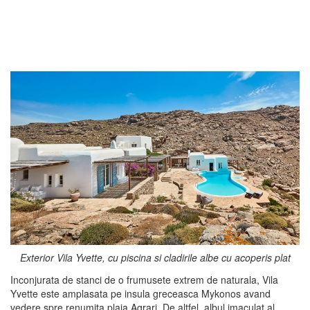
Exterior Vila Yvette, cu piscina si cladirile albe cu acoperis plat
Inconjurata de stanci de o frumusete extrem de naturala, Vila
Yvette este amplasata pe insula greceasca Mykonos avand
vedere spre renumita plaja Agrari. De altfel, albul imaculat al