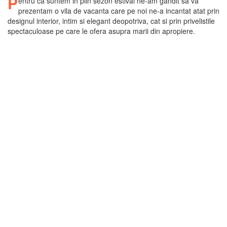
P
entru ca suntem in plin sezon estival ne-am gandit sa va
prezentam o vila de vacanta care pe noi ne-a incantat atat prin
designul interior, intim si elegant deopotriva, cat si prin privelistile
spectaculoase pe care le ofera asupra marii din apropiere.