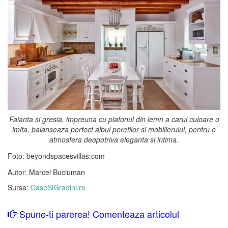
Faianta si gresia, impreuna cu plafonul din lemn a carui culoare o
imita, balanseaza perfect albul peretilor si mobilierului, pentru o
atmosfera deopotriva eleganta si intima.
Foto: beyondspacesvillas.com
Autor: Marcel Buciuman
Sursa:
CaseSiGradini.ro
Spune-ti parerea! Comenteaza articolul