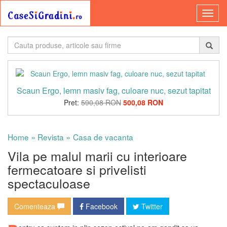
Scaun Ergo, lemn masiv fag, culoare nuc, sezut tapitat
Pret:
590,08 RON
500,08 RON
»
»
Home
Revista
Casa de vacanta
Vila pe malul marii cu interioare
fermecatoare si privelisti
spectaculoase
Comenteaza
Facebook
Twitter