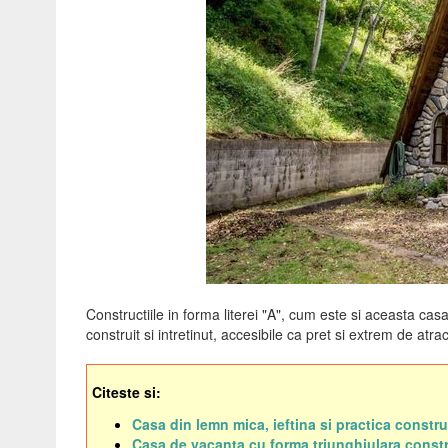
Constructiile in forma literei "A", cum este si aceasta cas
construit si intretinut, accesibile ca pret si extrem de atr
Citeste si:
Casa din lemn mica, ieftina si practica constru
Casa de vacanta cu forma triunghiulara constr