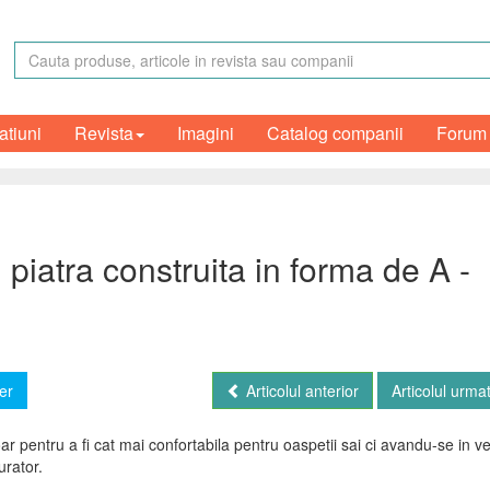
atiuni
Revista
Imagini
Catalog companii
Forum
piatra construita in forma de A -
er
Articolul anterior
Articolul urma
ar pentru a fi cat mai confortabila pentru oaspetii sai ci avandu-se in v
urator.