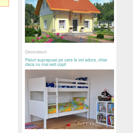
Decoratiuni
Paturi suprapuse pe care le vei adora, chiar
daca nu mai esti copil