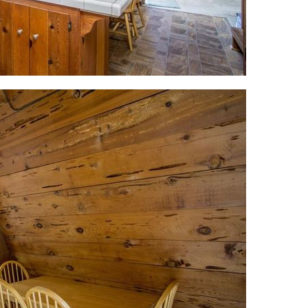
Va invitam sa dati 'Like' paginii noastre de Facebook
pentru a afla zilnic noutati interesante. Va multumim!