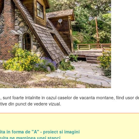
a, sunt foarte intalnite in cazul caselor de vacanta montane, fiind usor d
active din punct de vedere vizual.
ita in forma de "A" - proiect si imagini
uita pe marginea unei stanci