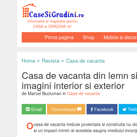
Informatie si inspiratie pentru
CASA si GRADINA ta!
Prima pagina
Shop
Mobila si decor
»
»
Home
Revista
Casa de vacanta
Casa de vacanta din lemn si 
imagini interior si exterior
de Marcel Buciuman in
Casa de vacanta
Email
Comenteaza
Facebook
Twitt
O
casa de vacanta trebuie proiectata si construita nu do
si un impact minim al acesteia asupra mediului inconj