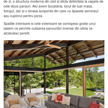
de zi, o structura moderna din otel si sticla delimitata la capete de
cele doua parauri. Aici avem bucataria, locul de luat masa,
livingul, dar si o terasa acoperita din care nu lipseste semineul
sau cuptorul pentru pizza.
Spatiile interioare si cele exterioare se contopesc gratie unui
sistem ce permite culisarea panourilor imense din sticla ce
alcatuiesc peretii.