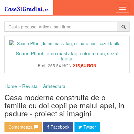
Scaun Pliant, lemn masiv fag, culoare nuc, sezut
tapitat
Pret:
265,54 RON
215,54 RON
»
»
Home
Revista
Arhitectura
Casa moderna construita de o
familie cu doi copii pe malul apei, in
padure - proiect si imagini
Comenteaza
Facebook
Twitter