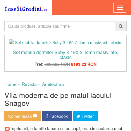
Set mobila dormitor Seby 3-160-2, lemn masiv, alb,
clasic
Pret:
8693,22 RON
8193,22 RON
»
»
Home
Revista
Arhitectura
Vila moderna de pe malul lacului
Snagov
Comenteaza
Facebook
Twitter
P
roprietarii, o familie tanara cu un copil, erau in cautarea unui