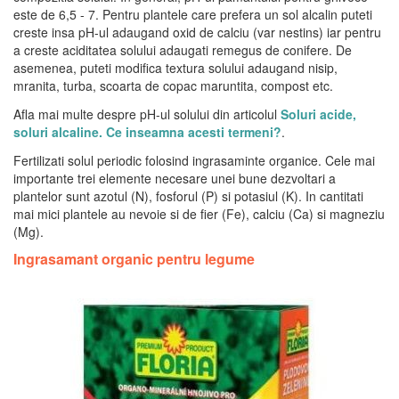
este de 6,5 - 7. Pentru plantele care prefera un sol alcalin puteti
creste insa pH-ul adaugand oxid de calciu (var nestins) iar pentru
a creste aciditatea solului adaugati remegus de conifere. De
asemenea, puteti modifica textura solului adaugand nisip,
mranita, turba, scoarta de copac maruntita, compost etc.
Afla mai multe despre pH-ul solului din articolul
Soluri acide,
soluri alcaline. Ce inseamna acesti termeni?
.
Fertilizati solul periodic folosind ingrasaminte organice. Cele mai
importante trei elemente necesare unei bune dezvoltari a
plantelor sunt azotul (N), fosforul (P) si potasiul (K). In cantitati
mai mici plantele au nevoie si de fier (Fe), calciu (Ca) si magneziu
(Mg).
Ingrasamant organic pentru legume