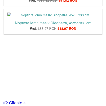
Pret:
1081,82 RON
991,82 RON
Noptiera lemn masiv Cleopatra, 45x55x38 cm
Pret:
688,97 RON
538,97 RON
Citeste si ...