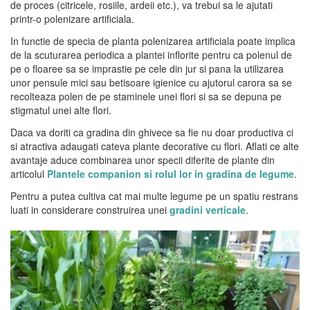
de proces (citricele, rosiile, ardeii etc.), va trebui sa le ajutati
printr-o polenizare artificiala.
In functie de specia de planta polenizarea artificiala poate implica
de la scuturarea periodica a plantei inflorite pentru ca polenul de
pe o floaree sa se imprastie pe cele din jur si pana la utilizarea
unor pensule mici sau betisoare igienice cu ajutorul carora sa se
recolteaza polen de pe staminele unei flori si sa se depuna pe
stigmatul unei alte flori.
Daca va doriti ca gradina din ghivece sa fie nu doar productiva ci
si atractiva adaugati cateva plante decorative cu flori. Aflati ce alte
avantaje aduce combinarea unor specii diferite de plante din
articolul
Plantele companion si rolul lor in gradina de legume
.
Pentru a putea cultiva cat mai multe legume pe un spatiu restrans
luati in considerare construirea unei
gradini verticale
.