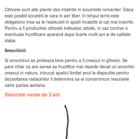
Citricele sunt alte plante des intalnite in locuintele romanilor. Daca
este posibil scoateti-le vara in aer liber. In timpul iernii este
obligatoriu insa sa le readuceti in spatii incalzite si cat mai insorite.
Pentru a fi productive citricele trebuiesc altoite, in caz contrar o
eventuala fructificare aparand dupa foarte multi ani si de calitate
slaba.
Smochinii
Si smochinul se preteaza bine pentru a fi crescut in ghiveci. Se
pare chiar ca are sanse sa fructifice mai repede decat un smochin
crescut in natura, intrucat spatiul limitat avut la dispozitie pentru
dezvoltarea radacinilor il determina sa-si concentreze resursele
catre partea aeriana.
Smochin verde de 3 ani