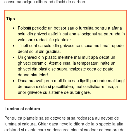
consuma oxigen eliberand dioxid de carbon.
Tips
Folositi periodic un betisor sau o furculita pentru a afana
solul din ghiveci astfel incat apa si oxigenul sa patrunda in
voie spre radacinile plantelor.
Tineti cont ca solul din ghivece se usuca mult mai repede
decat solul din gradina.
Un ghiveci din plastic mentine mai mult apa decat un
ghiveci ceramic. Atentie insa, la temperaturi inalte un
ghiveci din plastic se supraincalzeste ceea ce poate
dauna plantelor!
Daca nu aveti prea mult timp sau lipsiti perioade mai lungi
de acasa exista si posbilitatea, mai costisitoare insa, a
unor ghivece cu sisteme de autoirigare.
Lumina si caldura
Pentru ca plantele sa se dezvolte si sa rodeasca au nevoie de
lumina si caldura. Chiar daca nevoile difera de la o specie la alta,
existand si plante care se descurca bine si cu doar cateva ore de