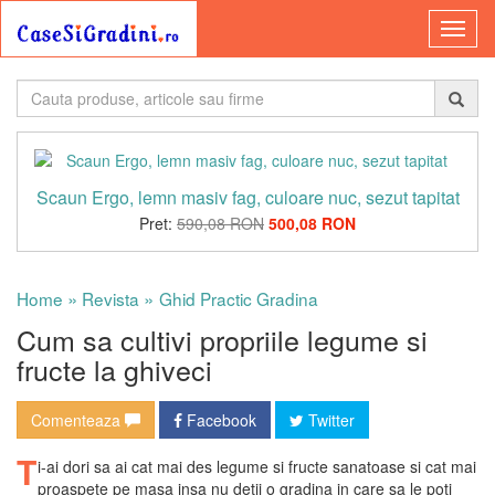
Scaun Ergo, lemn masiv fag, culoare nuc, sezut tapitat
Pret:
590,08 RON
500,08 RON
»
»
Home
Revista
Ghid Practic Gradina
Cum sa cultivi propriile legume si
fructe la ghiveci
Comenteaza
Facebook
Twitter
T
i-ai dori sa ai cat mai des legume si fructe sanatoase si cat mai
proaspete pe masa insa nu detii o gradina in care sa le poti