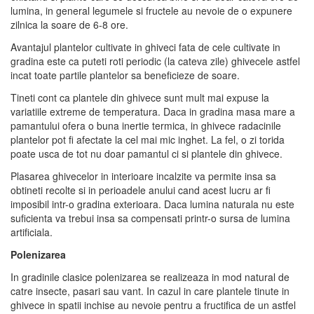
lumina, in general legumele si fructele au nevoie de o expunere
zilnica la soare de 6-8 ore.
Avantajul plantelor cultivate in ghiveci fata de cele cultivate in
gradina este ca puteti roti periodic (la cateva zile) ghivecele astfel
incat toate partile plantelor sa beneficieze de soare.
Tineti cont ca plantele din ghivece sunt mult mai expuse la
variatiile extreme de temperatura. Daca in gradina masa mare a
pamantului ofera o buna inertie termica, in ghivece radacinile
plantelor pot fi afectate la cel mai mic inghet. La fel, o zi torida
poate usca de tot nu doar pamantul ci si plantele din ghivece.
Plasarea ghivecelor in interioare incalzite va permite insa sa
obtineti recolte si in perioadele anului cand acest lucru ar fi
imposibil intr-o gradina exterioara. Daca lumina naturala nu este
suficienta va trebui insa sa compensati printr-o sursa de lumina
artificiala.
Polenizarea
In gradinile clasice polenizarea se realizeaza in mod natural de
catre insecte, pasari sau vant. In cazul in care plantele tinute in
ghivece in spatii inchise au nevoie pentru a fructifica de un astfel