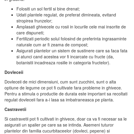
Folositi un sol fertil si bine drenat;
Udati plantele regulat, de preferat dimineata, evitand
stropirea frunzelor;
Amplasati ghivecele cu rosii in locurile cele mai insorite de
care dispuneti;
Fertilizati periodic solul folosind de preferinta ingrasaminte
naturale cum ar fi zeama de compost;
Asigurati plantelor un sistem de sustinere care sa faca fata
si atunci cand acestea vor fi incarcate cu fructe (da,
botanistii incadreaza rosiile in categoria fructelor).
Dovleceii
Dovleceii de mici dimensiuni, cum sunt zucchini, sunt o alta
optiune de legume ce pot fi cultivate fara probleme in ghivece.
Pentru a stimula o productie de durata este important sa recoltati
regulat dovleceii fara a-i lasa sa imbatraneasca pe planta.
Castravetii
Si castravetii pot fi cultivati in ghivece, doar ca va fi necesar sa le
asigurati un spalier pe care sa se intinda. Asemeni tuturor
plantelor din familia cucurbitaceelor (dovleci, pepene) si