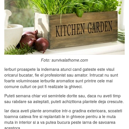
Foto: survivalathome.com
Ierburi proaspete la indemana atunci cand gateste este visul
oricarui bucatar, fie el profesionist sau amator. Intrucat nu sunt
foarte voluminoase ierburile aromatice sunt printre cele mai
comune culturi ce pot fi realizate la ghiveci.
Puteti semana chiar voi semintele dorite sau, daca nu aveti timp
sau rabdare sa asteptati, puteti achizitiona plantele deja crescute.
Iar daca aveti plante aromatice intr-o gradina exterioara, scoateti
toamna cateva fire si replantati-le in ghivece pentru a le muta
muta in interior si a va putea bucura peste iarna de savoarea
acestora.