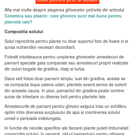
Afla mai multe despre alegerea ghivecelor potrivite din articolul
Ceramica sau plastic: care ghivece sunt mai bune pentru
plantele tale?
Compozitia solului
Solul reprezinta pentru plante nu doar suportul fizic de fixare ci si
sursa nutrientilor necesari dezvoltarii.
Folositi intotdeauna pentru umplerea ghivecelor amestecuri de
pamant speciale gata cumparate sau amestecuri proprii realizate
din soluri bogate de gradina, nisip si turba.
Daca veti folosi doar pamant simplu, luat din gradina, acesta se
va compacta dupa cateva udari, plantele avand serios de suferit
din aceasta cauza. In plus, pamantul din gradina poate contine
surse de infestare cu diverse boli pentru plantele tale.
Amestecurile de pamant pentru ghiveci asigura insa un echilibru
optim intre drenarea surplusului de apa si mentinerea solului
umed o perioada indelungata.
In functie de nevoile specifice ale fiecarei plante puteti imbunatati
compozitia solului. In general, pH-ul pamantului pentru ghivece