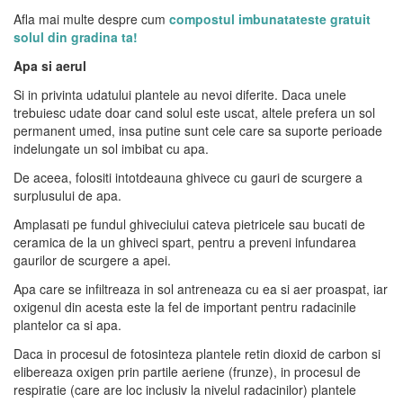
Afla mai multe despre cum
compostul imbunatateste gratuit
solul din gradina ta!
Apa si aerul
Si in privinta udatului plantele au nevoi diferite. Daca unele
trebuiesc udate doar cand solul este uscat, altele prefera un sol
permanent umed, insa putine sunt cele care sa suporte perioade
indelungate un sol imbibat cu apa.
De aceea, folositi intotdeauna ghivece cu gauri de scurgere a
surplusului de apa.
Amplasati pe fundul ghiveciului cateva pietricele sau bucati de
ceramica de la un ghiveci spart, pentru a preveni infundarea
gaurilor de scurgere a apei.
Apa care se infiltreaza in sol antreneaza cu ea si aer proaspat, iar
oxigenul din acesta este la fel de important pentru radacinile
plantelor ca si apa.
Daca in procesul de fotosinteza plantele retin dioxid de carbon si
elibereaza oxigen prin partile aeriene (frunze), in procesul de
respiratie (care are loc inclusiv la nivelul radacinilor) plantele