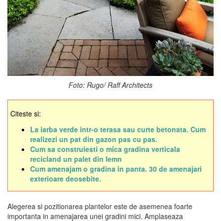
Foto: Rugo/ Raff Architects
Citeste si:
La iarba verde intr-o terasa sau curte betonata. Cum
realizezi un pat din gazon pas cu pas.
Cum sa construiesti o mica gradina verticala
recicland un palet din lemn
Cum amenajam o gradina in panta. 30 de amenajari
exterioare deosebite.
Alegerea si pozitionarea plantelor este de asemenea foarte
importanta in amenajarea unei gradini mici. Amplaseaza