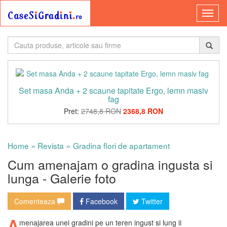
Set masa Anda + 2 scaune tapitate Ergo, lemn masiv
fag
Pret:
2748,8 RON
2368,8 RON
»
»
Home
Revista
Gradina flori de apartament
Cum amenajam o gradina ingusta si
lunga - Galerie foto
Comenteaza
Facebook
Twitter
A
menajarea unei gradini pe un teren ingust si lung ii