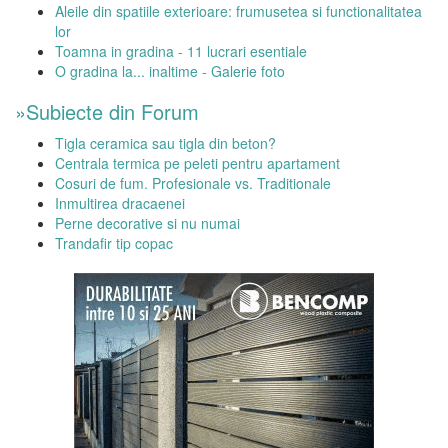
Aleile din spatiile exterioare: frumusetea si functionalitatea
lor
Toamna in gradina - 11 lucrari esentiale
O gradina la... inaltime - Galerie foto
»Subiecte din Forum
Tigla ceramica sau tigla din beton?
Centrala termica pe peleti pentru apartament
Cosuri de fum. Profesionale vs. Traditionale
Inmultirea dracaenei
Perne decorative si nu numai
Trandafir tip copac