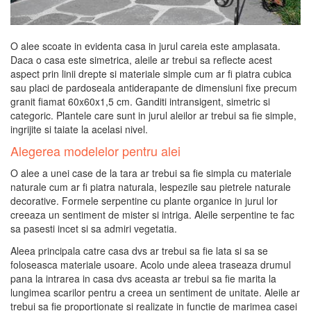
O alee scoate in evidenta casa in jurul careia este amplasata.
Daca o casa este simetrica, aleile ar trebui sa reflecte acest
aspect prin linii drepte si materiale simple cum ar fi piatra cubica
sau placi de pardoseala antiderapante de dimensiuni fixe precum
granit fiamat 60x60x1,5 cm. Ganditi intransigent, simetric si
categoric. Plantele care sunt in jurul aleilor ar trebui sa fie simple,
ingrijite si taiate la acelasi nivel.
Alegerea modelelor pentru alei
O alee a unei case de la tara ar trebui sa fie simpla cu materiale
naturale cum ar fi piatra naturala, lespezile sau pietrele naturale
decorative. Formele serpentine cu plante organice in jurul lor
creeaza un sentiment de mister si intriga. Aleile serpentine te fac
sa pasesti incet si sa admiri vegetatia.
Aleea principala catre casa dvs ar trebui sa fie lata si sa se
foloseasca materiale usoare. Acolo unde aleea traseaza drumul
pana la intrarea in casa dvs aceasta ar trebui sa fie marita la
lungimea scarilor pentru a creea un sentiment de unitate. Aleile ar
trebui sa fie proportionate si realizate in functie de marimea casei