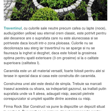
Travertinul
, cu culorile sale neutre precum cafea cu lapte (noce),
audiu(golden yellow) sau eternal crem classic, este potrivit pentru
alei deoarece are o suprafata care nu este alunecoasa si se
potriveste daca locuiti intr-o zona ploioasa. Culorile nu se
decoloreaza sau sterg iar travertinul nu se sparge si nu se
fisureaza la inghet si dezghet, daca este folosit la grosimea
optima pentru spatii exterioare (3 cm grosime) si la o calitate
superioara (calitatea I).
Caramida este un alt material versatil, foarte folosit pentru alei si
terase in special daca si casa este construita din caramida.
Construirea unei alei este destul de simpla. Trebuie sa marcati
traseul acesteia cu sfoara, sa indepartati gazonul, sa inaltati putin
suprafata unde va fi aleea, adaugati nisip, asezati pietrele
corespunzator si umpleti spatiile dintre acestea cu nisip.
Firma Rock Star Construct va pune la dispozitie un depozit situat