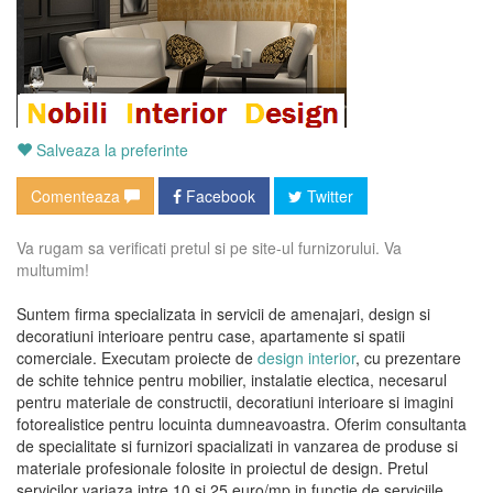
Salveaza la preferinte
Comenteaza
Facebook
Twitter
Va rugam sa verificati pretul si pe site-ul furnizorului. Va
multumim!
Suntem firma specializata in servicii de amenajari, design si
decoratiuni interioare pentru case, apartamente si spatii
comerciale. Executam proiecte de
design interior
, cu prezentare
de schite tehnice pentru mobilier, instalatie electica, necesarul
pentru materiale de constructii, decoratiuni interioare si imagini
fotorealistice pentru locuinta dumneavoastra. Oferim consultanta
de specialitate si furnizori spacializati in vanzarea de produse si
materiale profesionale folosite in proiectul de design. Pretul
servicilor variaza intre 10 si 25 euro/mp in functie de serviciile