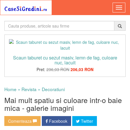
Scaun taburet cu sezut masiv, lemn de fag, culoare
nuc, lacuit
Pret:
236,03 RON
206,03 RON
»
»
Home
Revista
Decoratiuni
Mai mult spatiu si culoare intr-o baie
mica - galerie imagini
Comenteaza
Facebook
Twitter