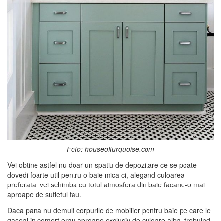
Foto: houseofturquoise.com
Vei obtine astfel nu doar un spatiu de depozitare ce se poate
dovedi foarte util pentru o baie mica ci, alegand culoarea
preferata, vei schimba cu totul atmosfera din baie facand-o mai
aproape de sufletul tau.
Daca pana nu demult corpurile de mobilier pentru baie pe care le
gaseai in comert erau aproape exclusiv de culoare alba, trebuind