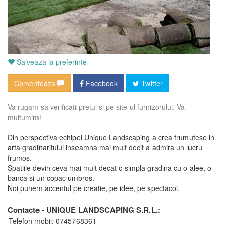
Salveaza la preferinte
Comenteaza
Facebook
Twitter
Va rugam sa verificati pretul si pe site-ul furnizorului. Va
multumim!
Din perspectiva echipei Unique Landscaping a crea frumutese in
arta gradinaritului inseamna mai mult decit a admira un lucru
frumos.
Spatiile devin ceva mai mult decat o simpla gradina cu o alee, o
banca si un copac umbros.
Noi punem accentul pe creatie, pe idee, pe spectacol.
Contacte - UNIQUE LANDSCAPING S.R.L.:
Telefon mobil: 0745768361