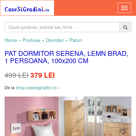
»
»
»
Home
Produse
Dormitor
Paturi
PAT DORMITOR SERENA, LEMN BRAD,
1 PERSOANA, 100x200 CM
499 LEI
379 LEI
De la
shop.casesigradini.ro
-