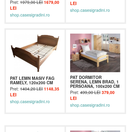
Pret:
1979,00 LEI
1679,00
LEI
LEI
shop.casesigradini.ro
shop.casesigradini.ro
PAT DORMITOR
PAT LEMN MASIV FAG
SERENA, LEMN BRAD, 1
RAMELY, 120x200 CM
PERSOANA, 100x200 CM
Pret:
1404,20 LEI
1148,35
Pret:
499,00 LEI
379,00
LEI
LEI
shop.casesigradini.ro
shop.casesigradini.ro