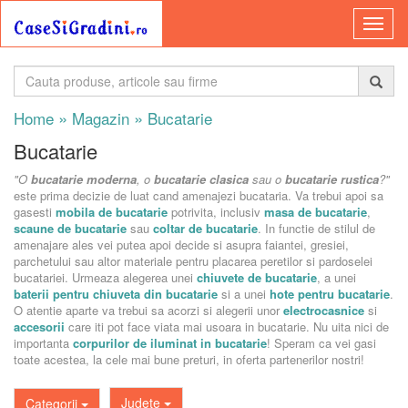
»
»
Home
Magazin
Bucatarie
Bucatarie
"O
bucatarie moderna
, o
bucatarie clasica
sau o
bucatarie rustica
?"
este prima decizie de luat cand amenajezi bucataria. Va trebui apoi sa
gasesti
mobila de bucatarie
potrivita, inclusiv
masa de bucatarie
,
scaune de bucatarie
sau
coltar de bucatarie
. In functie de stilul de
amenajare ales vei putea apoi decide si asupra faiantei, gresiei,
parchetului sau altor materiale pentru placarea peretilor si pardoselei
bucatariei. Urmeaza alegerea unei
chiuvete de bucatarie
, a unei
baterii pentru chiuveta din bucatarie
si a unei
hote pentru bucatarie
.
O atentie aparte va trebui sa acorzi si alegerii unor
electrocasnice
si
accesorii
care iti pot face viata mai usoara in bucatarie. Nu uita nici de
importanta
corpurilor de iluminat in bucatarie
! Speram ca vei gasi
toate acestea, la cele mai bune preturi, in oferta partenerilor nostri!
Judete
Categorii