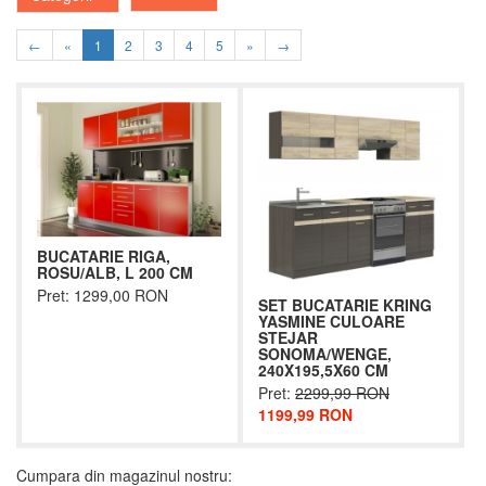
←
«
1
2
3
4
5
»
→
BUCATARIE RIGA,
ROSU/ALB, L 200 CM
Pret: 1299,00 RON
SET BUCATARIE KRING
YASMINE CULOARE
STEJAR
SONOMA/WENGE,
240X195,5X60 CM
Pret:
2299,99 RON
1199,99 RON
Cumpara din magazinul nostru: