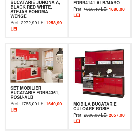
BUCATARIE JUNONA A,
FDRR4141 ALB/MARO
BLACK RED WHITE,
Pret:
1856,40 LEI
1680,00
STEJAR SONOMA-
LEI
WENGE
Pret:
2272,99 LEI
1258,99
LEI
SET MOBILIER
BUCATARIE FDRR4361,
ROSU-ALB
Pret:
1785,00 LEI
1640,00
MOBILA BUCATARIE
CULOARE ROSIE
LEI
Pret:
2300,00 LEI
2057,00
LEI