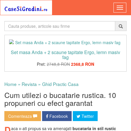
Set masa Anda + 2 scaune tapitate Ergo, lemn masiv
fag
Pret:
2748,8 RON
2368,8 RON
»
»
Home
Revista
Ghid Practic Casa
Cum utilezi o bucatarie rustica. 10
propuneri cu efect garantat
Comenteaza
Facebook
Twitter
D
aca v-ati propus sa va amenajati
bucataria in stil rustic