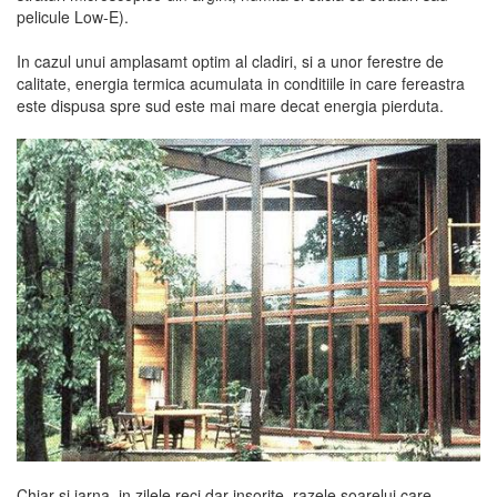
pelicule Low-E).
In cazul unui amplasamt optim al cladiri, si a unor ferestre de
calitate, energia termica acumulata in conditiile in care fereastra
este dispusa spre sud este mai mare decat energia pierduta.
Chiar si iarna, in zilele reci dar insorite, razele soarelui care