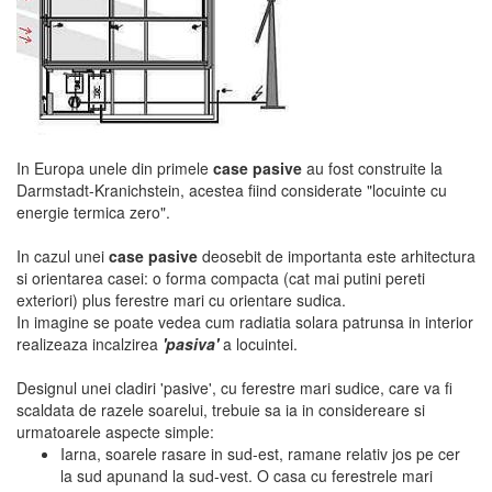
In Europa unele din primele
case pasive
au fost construite la
Darmstadt-Kranichstein, acestea fiind considerate "locuinte cu
energie termica zero".
In cazul unei
case pasive
deosebit de importanta este arhitectura
si orientarea casei: o forma compacta (cat mai putini pereti
exteriori) plus ferestre mari cu orientare sudica.
In imagine se poate vedea cum radiatia solara patrunsa in interior
realizeaza incalzirea
'pasiva'
a locuintei.
Designul unei cladiri 'pasive', cu ferestre mari sudice, care va fi
scaldata de razele soarelui, trebuie sa ia in considereare si
urmatoarele aspecte simple:
Iarna, soarele rasare in sud-est, ramane relativ jos pe cer
la sud apunand la sud-vest. O casa cu ferestrele mari