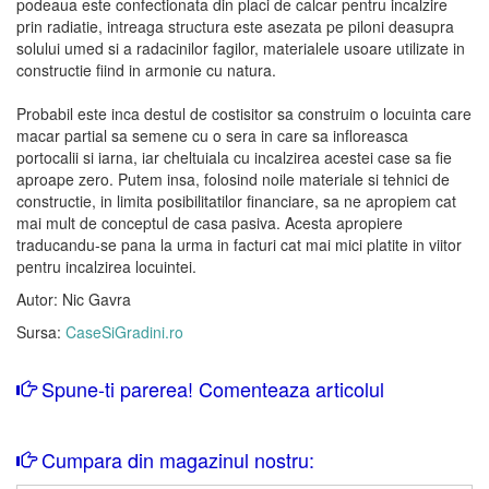
podeaua este confectionata din placi de calcar pentru incalzire
prin radiatie, intreaga structura este asezata pe piloni deasupra
solului umed si a radacinilor fagilor, materialele usoare utilizate in
constructie fiind in armonie cu natura.
Probabil este inca destul de costisitor sa construim o locuinta care
macar partial sa semene cu o sera in care sa infloreasca
portocalii si iarna, iar cheltuiala cu incalzirea acestei case sa fie
aproape zero. Putem insa, folosind noile materiale si tehnici de
constructie, in limita posibilitatilor financiare, sa ne apropiem cat
mai mult de conceptul de casa pasiva. Acesta apropiere
traducandu-se pana la urma in facturi cat mai mici platite in viitor
pentru incalzirea locuintei.
Autor: Nic Gavra
Sursa:
CaseSiGradini.ro
Spune-ti parerea! Comenteaza articolul
Cumpara din magazinul nostru: