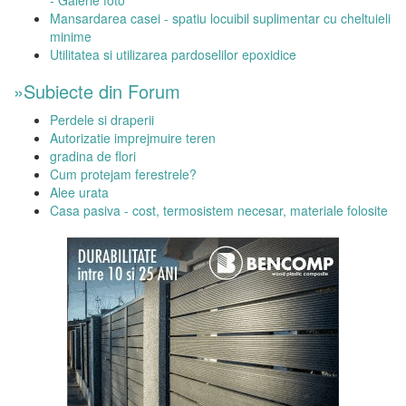
- Galerie foto
Mansardarea casei - spatiu locuibil suplimentar cu cheltuieli
minime
Utilitatea si utilizarea pardoselilor epoxidice
»Subiecte din Forum
Perdele si draperii
Autorizatie imprejmuire teren
gradina de flori
Cum protejam ferestrele?
Alee urata
Casa pasiva - cost, termosistem necesar, materiale folosite