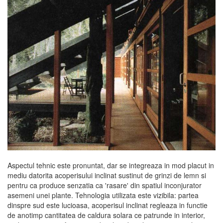
Aspectul tehnic este pronuntat, dar se integreaza in mod placut in
mediu datorita acoperisului inclinat sustinut de grinzi de lemn si
pentru ca produce senzatia ca 'rasare' din spatiul inconjurator
asemeni unei plante. Tehnologia utilizata este vizibila: partea
dinspre sud este lucioasa, acoperisul inclinat regleaza in functie
de anotimp cantitatea de caldura solara ce patrunde in interior,