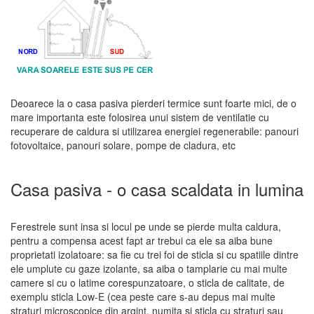
Deoarece la o casa pasiva pierderi termice sunt foarte mici, de o
mare importanta este folosirea unui sistem de ventilatie cu
recuperare de caldura si utilizarea energiei regenerabile: panouri
fotovoltaice, panouri solare, pompe de cladura, etc
Casa pasiva - o casa scaldata in lumina
Ferestrele sunt insa si locul pe unde se pierde multa caldura,
pentru a compensa acest fapt ar trebui ca ele sa aiba bune
proprietati izolatoare: sa fie cu trei foi de sticla si cu spatiile dintre
ele umplute cu gaze izolante, sa aiba o tamplarie cu mai multe
camere si cu o latime corespunzatoare, o sticla de calitate, de
exemplu sticla Low-E (cea peste care s-au depus mai multe
straturi microscopice din argint, numita si sticla cu straturi sau