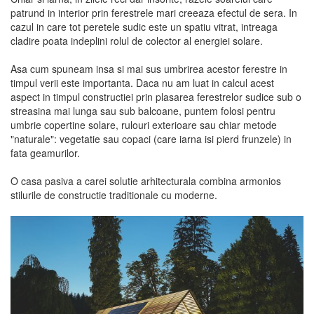
patrund in interior prin ferestrele mari creeaza efectul de sera. In
cazul in care tot peretele sudic este un spatiu vitrat, intreaga
cladire poata indeplini rolul de colector al energiei solare.
Asa cum spuneam insa si mai sus umbrirea acestor ferestre in
timpul verii este importanta. Daca nu am luat in calcul acest
aspect in timpul constructiei prin plasarea ferestrelor sudice sub o
streasina mai lunga sau sub balcoane, puntem folosi pentru
umbrie copertine solare, rulouri exterioare sau chiar metode
"naturale": vegetatie sau copaci (care iarna isi pierd frunzele) in
fata geamurilor.
O casa pasiva a carei solutie arhitecturala combina armonios
stilurile de constructie traditionale cu moderne.