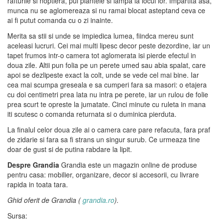
rafturile si noptiera, pui plantele si lampa la locul lor. Impartita asa,
munca nu se aglomereaza si nu ramai blocat asteptand ceva ce
ai fi putut comanda cu o zi inainte.
Merita sa stii si unde se impiedica lumea, fiindca mereu sunt
aceleasi lucruri. Cei mai multi lipesc decor peste dezordine, iar un
tapet frumos intr-o camera tot aglomerata isi pierde efectul in
doua zile. Altii pun folia pe un perete umed sau abia spalat, care
apoi se dezlipeste exact la colt, unde se vede cel mai bine. Iar
cea mai scumpa greseala e sa cumperi fara sa masori: o etajera
cu doi centimetri prea lata nu intra pe perete, iar un rulou de folie
prea scurt te opreste la jumatate. Cinci minute cu ruleta in mana
iti scutesc o comanda returnata si o duminica pierduta.
La finalul celor doua zile ai o camera care pare refacuta, fara praf
de zidarie si fara sa fi strans un singur surub. Ce urmeaza tine
doar de gust si de putina rabdare la lipit.
Despre Grandia
Grandia este un magazin online de produse
pentru casa: mobilier, organizare, decor si accesorii, cu livrare
rapida in toata tara.
Ghid oferit de Grandia (
grandia.ro
).
Sursa: