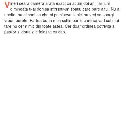
V
ineri seara camera arata exact ca acum doi ani, iar luni
dimineata ti-ai dori sa intri intr-un spatiu care pare altul. Nu ai
unelte, nu ai chef sa chemi pe cineva si nici nu vrei sa spargi
vreun perete. Partea buna e ca schimbarile care se vad cel mai
tare nu cer nimic din toate astea. Cer doar ordinea potrivita a
pasilor si doua zile folosite cu cap.