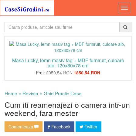
Masa Lucky, lemn masiv fag + MDF furniruit, culoare
alb, 120x80x78 cm
Pret:
2050,54 RON
1850,54 RON
»
»
Home
Revista
Ghid Practic Casa
Cum iti reamenajezi o camera intr-un
weekend, fara mester
Comenteaza
Facebook
Twitter