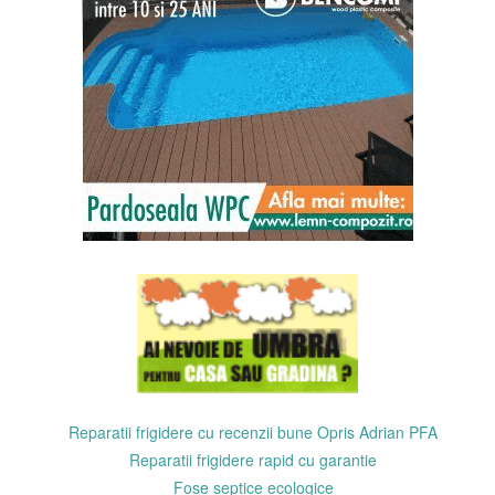
Reparatii frigidere cu recenzii bune Opris Adrian PFA
Reparatii frigidere rapid cu garantie
Fose septice ecologice