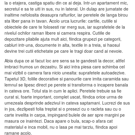
la o etajera, castiga spatiu din ce ai deja. Intr-un apartament mic,
secretul e sa te uiti in sus, nu in lateral. Un dulap are jumatate de
inaltime nefolosita deasupra rafturilor, iar peretele de langa birou
sta liber pana in tavan. Acolo urca lucrurile: cartile, cutiile si
obiectele de care te folosesti rar merg sus, iar suprafetele de la
nivelul ochilor raman libere si camera respira. Cutiile de
depozitare pliabile ajuta mult aici, fiindca grupezi pe categorii,
cabluri intr-una, documente in alta, textile in a treia, si haosul
devine trei cutii etichetate pe care le tragi doar cand ai nevoie.
Abia dupa ce ai facut loc are sens sa te gandesti la decor, altfel
imbraci frumos un dezastru. Si aici intra piesa care schimba cel
mai vizibil o camera fara nicio unealta: suprafetele autoadezive.
Tapetul 3D, foliile decorative si panourile care imita caramida sau
lemnul se lipesc direct pe perete si transforma o incapere banala
in cateva ore. Totul sta in cum le aplici. Peretele trebuie sa fie
curat si, foarte important, complet uscat, fiindca orice urma de
umezeala desprinde adezivul in cateva saptamani. Lucrezi de sus
in jos, dezlipesti folia treptat si o presezi cu o racleta sau cu o
carte invelita in carpa, impingand bulele de aer spre margini pe
masura ce inaintezi. Daca apare o bula, scap-o afara cat
materialul e inca mobil, nu o lasa pe mai tarziu, fiindca apoi
ramane acolo.