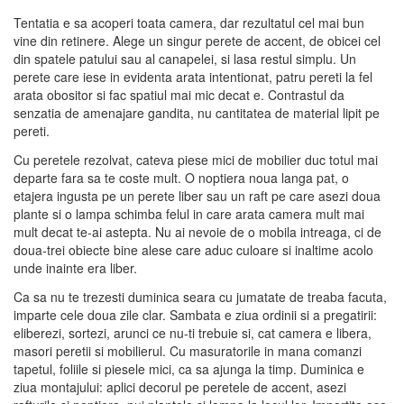
Tentatia e sa acoperi toata camera, dar rezultatul cel mai bun
vine din retinere. Alege un singur perete de accent, de obicei cel
din spatele patului sau al canapelei, si lasa restul simplu. Un
perete care iese in evidenta arata intentionat, patru pereti la fel
arata obositor si fac spatiul mai mic decat e. Contrastul da
senzatia de amenajare gandita, nu cantitatea de material lipit pe
pereti.
Cu peretele rezolvat, cateva piese mici de mobilier duc totul mai
departe fara sa te coste mult. O noptiera noua langa pat, o
etajera ingusta pe un perete liber sau un raft pe care asezi doua
plante si o lampa schimba felul in care arata camera mult mai
mult decat te-ai astepta. Nu ai nevoie de o mobila intreaga, ci de
doua-trei obiecte bine alese care aduc culoare si inaltime acolo
unde inainte era liber.
Ca sa nu te trezesti duminica seara cu jumatate de treaba facuta,
imparte cele doua zile clar. Sambata e ziua ordinii si a pregatirii:
eliberezi, sortezi, arunci ce nu-ti trebuie si, cat camera e libera,
masori peretii si mobilierul. Cu masuratorile in mana comanzi
tapetul, foliile si piesele mici, ca sa ajunga la timp. Duminica e
ziua montajului: aplici decorul pe peretele de accent, asezi