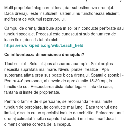
Multi proprietari aleg corect fosa, dar subestimeaza drenajul.
Daca drenajul este insuficient, sistemul nu functioneaza eficient,
indiferent de volumul rezervorului.
Campul de drenaj distribuie apa in sol prin conducte perforate sau
tuneluri speciale. Procesul este cunoscut si sub denumirea de
leach field, descris tehnic aici:
https://en.wikipedia.org/wiki/Leach_field
.
Ce influenteaza dimensiunea drenajului?
Tipul solului - Solul nisipos absoarbe apa rapid. Solul argilos
necesita suprafata mai mare. Nivelul panzei freatice - Apa
subterana aflata prea sus poate bloca drenajul. Spatiul disponibil -
Pentru 4-6 persoane, ai nevoie de aproximativ 15-30 mp, in
functie de sol. Respectarea distantelor legale - fata de casa,
fantana si limite de proprietate.
Pentru o familie de 6 persoane, se recomanda fie mai multe
tuneluri de percolare, fie conducte mai lungi. Daca terenul este
limitat, discuta cu un specialist inainte de achizitie. Refacerea unui
drenaj colmatat implica sapaturi si costuri mult mai mari decat
dimensionarea corecta de la inceput.