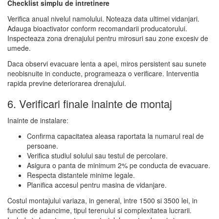
Checklist simplu de intretinere
Verifica anual nivelul namolului. Noteaza data ultimei vidanjari.
Adauga bioactivator conform recomandarii producatorului.
Inspecteaza zona drenajului pentru mirosuri sau zone excesiv de
umede.
Daca observi evacuare lenta a apei, miros persistent sau sunete
neobisnuite in conducte, programeaza o verificare. Interventia
rapida previne deteriorarea drenajului.
6. Verificari finale inainte de montaj
Inainte de instalare:
Confirma capacitatea aleasa raportata la numarul real de
persoane.
Verifica studiul solului sau testul de percolare.
Asigura o panta de minimum 2% pe conducta de evacuare.
Respecta distantele minime legale.
Planifica accesul pentru masina de vidanjare.
Costul montajului variaza, in general, intre 1500 si 3500 lei, in
functie de adancime, tipul terenului si complexitatea lucrarii.