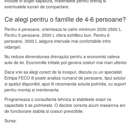
Include in buget sapatura, materialele pentru drenaj si
eventualele lucrari de compactare.
Ce alegi pentru o familie de 4-6 persoane?
Pentru 4 persoane, orienteaza-te catre minimum 2200-2500 L.
Pentru 5 persoane, 2500 L ofera echilibru bun. Pentru 6
persoane, 3000 L asigura intervale mai confortabile intre
vidanjari.
Nu reduce dimensiunea drenajului pentru a economisi cateva
sute de lei. Economiile initiale pot genera costuri mai mari ulterior.
Daca vrei sa alegi corect de la inceput, discuta cu un specialist.
Echipa FECO iti poate analiza numarul de persoane, tipul solului
si spatiul disponibil, apoi iti recomanda solutia potrivita, cu suport
pentru montaj si mentenanta.
Programeaza o consultanta tehnica si stabileste exact ce
capacitate ti se potriveste. O decizie corecta acum inseamna ani
de functionare stabila si costuri previzibile.
Sursa: