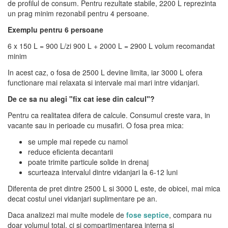
de profilul de consum. Pentru rezultate stabile, 2200 L reprezinta
un prag minim rezonabil pentru 4 persoane.
Exemplu pentru 6 persoane
6 x 150 L = 900 L/zi 900 L + 2000 L = 2900 L volum recomandat
minim
In acest caz, o fosa de 2500 L devine limita, iar 3000 L ofera
functionare mai relaxata si intervale mai mari intre vidanjari.
De ce sa nu alegi "fix cat iese din calcul"?
Pentru ca realitatea difera de calcule. Consumul creste vara, in
vacante sau in perioade cu musafiri. O fosa prea mica:
se umple mai repede cu namol
reduce eficienta decantarii
poate trimite particule solide in drenaj
scurteaza intervalul dintre vidanjari la 6-12 luni
Diferenta de pret dintre 2500 L si 3000 L este, de obicei, mai mica
decat costul unei vidanjari suplimentare pe an.
Daca analizezi mai multe modele de
fose septice
, compara nu
doar volumul total, ci si compartimentarea interna si