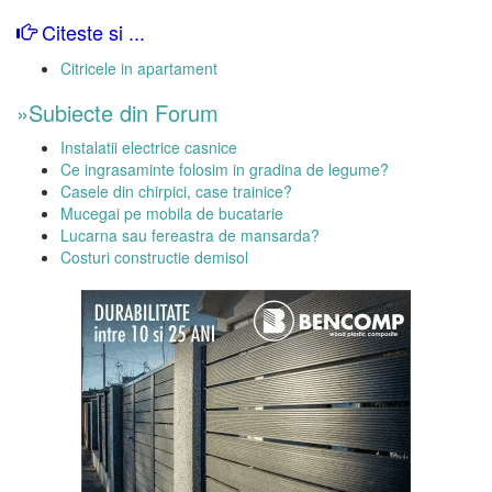
Citeste si ...
Citricele in apartament
»Subiecte din Forum
Instalatii electrice casnice
Ce ingrasaminte folosim in gradina de legume?
Casele din chirpici, case trainice?
Mucegai pe mobila de bucatarie
Lucarna sau fereastra de mansarda?
Costuri constructie demisol