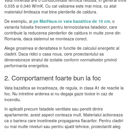
Vata minerala are o conductivitate termica redusa, in general intre
0,035 si 0,040 W/mK. Cu cat valoarea este mai mica, cu atat
materialul limiteaza mai bine pierderile de caldura.
De exemplu, ai
pe MatHaus.ro vata bazaltica de 10 cm
, o
varianta folosita frecvent pentru termoizolarea fatadelor, care
contribuie la reducerea pierderilor de caldura in multe zone din
Romania, daca sistemul se monteaza corect.
Alege grosimea si densitatea in functie de calculul energetic al
cladirii. Daca ridici o casa noua, cere proiectantului sa
dimensioneze stratul de izolatie conform normativelor privind
performanta energetica.
2. Comportament foarte bun la foc
Vata bazaltica se incadreaza, de regula, in clasa A1 de reactie la
foc. Nu intretine arderea si nu degaja gaze toxice in caz de
incendiu.
In aplicatii precum fatadele ventilate sau peretii dintre
apartamente, acest aspect conteaza mult. Materialul actioneaza
ca o bariera care incetineste propagarea flacarilor. Pentru cladiri
cu mai multe niveluri sau pentru spatii tehnice, proiectantii aleg