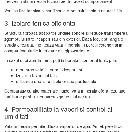
frecvent vata minerala tocmai pentru acest comportament.
Verifica fisa tehnica si certificarile produsului inainte de achizitie.
3. Izolare fonica eficienta
Structura fibroasa absoarbe undele sonore si reduce transmiterea
zgomotului intre incaperi sau din exterior. Daca locuiesti langa o
strada circulata, monteaza vata minerala in peretii exteriori si in
compartimentarile interioare din gips-carton.v
In cazul unui apartament, poti imbunatati confortul fonic prin:
montarea vatei in peretii despartitori;
izolarea tavanului fals;
utilizarea unui strat izolator sub pardoseala.
Comparativ cu alte materiale rigide, vata minerala ofera rezultate
mai bune pentru atenuarea zgomotului aerian.
4. Permeabilitate la vapori si control al
umiditatii
Vata minerala permite difuzia vaporilor de apa. Astfel, peretii pot