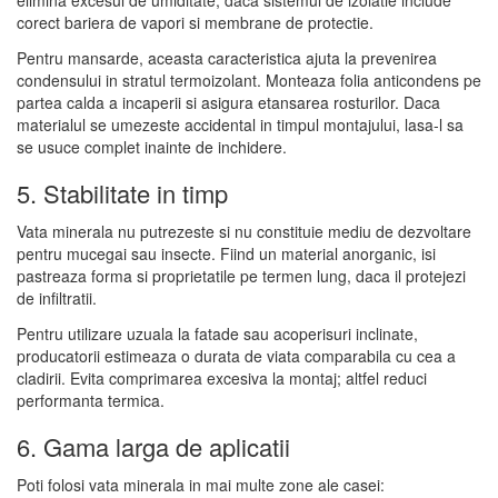
elimina excesul de umiditate, daca sistemul de izolatie include
corect bariera de vapori si membrane de protectie.
Pentru mansarde, aceasta caracteristica ajuta la prevenirea
condensului in stratul termoizolant. Monteaza folia anticondens pe
partea calda a incaperii si asigura etansarea rosturilor. Daca
materialul se umezeste accidental in timpul montajului, lasa-l sa
se usuce complet inainte de inchidere.
5. Stabilitate in timp
Vata minerala nu putrezeste si nu constituie mediu de dezvoltare
pentru mucegai sau insecte. Fiind un material anorganic, isi
pastreaza forma si proprietatile pe termen lung, daca il protejezi
de infiltratii.
Pentru utilizare uzuala la fatade sau acoperisuri inclinate,
producatorii estimeaza o durata de viata comparabila cu cea a
cladirii. Evita comprimarea excesiva la montaj; altfel reduci
performanta termica.
6. Gama larga de aplicatii
Poti folosi vata minerala in mai multe zone ale casei: