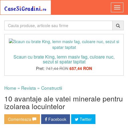
Scaun cu brate King, lemn masiv fag, culoare nuc,
sezut si spatar tapitat
Pret:
747,44 RON
657,44 RON
»
»
Home
Revista
Constructii
10 avantaje ale vatei minerale pentru
izolarea locuintelor
Comenteaza
Facebook
Twitter