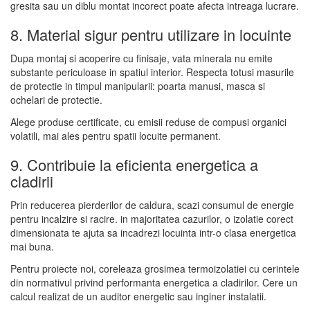
gresita sau un diblu montat incorect poate afecta intreaga lucrare.
8. Material sigur pentru utilizare in locuinte
Dupa montaj si acoperire cu finisaje, vata minerala nu emite
substante periculoase in spatiul interior. Respecta totusi masurile
de protectie in timpul manipularii: poarta manusi, masca si
ochelari de protectie.
Alege produse certificate, cu emisii reduse de compusi organici
volatili, mai ales pentru spatii locuite permanent.
9. Contribuie la eficienta energetica a
cladirii
Prin reducerea pierderilor de caldura, scazi consumul de energie
pentru incalzire si racire. in majoritatea cazurilor, o izolatie corect
dimensionata te ajuta sa incadrezi locuinta intr-o clasa energetica
mai buna.
Pentru proiecte noi, coreleaza grosimea termoizolatiei cu cerintele
din normativul privind performanta energetica a cladirilor. Cere un
calcul realizat de un auditor energetic sau inginer instalatii.