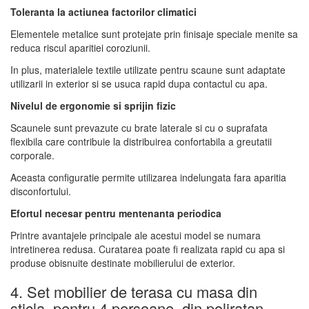
Toleranta la actiunea factorilor climatici
Elementele metalice sunt protejate prin finisaje speciale menite sa
reduca riscul aparitiei coroziunii.
In plus, materialele textile utilizate pentru scaune sunt adaptate
utilizarii in exterior si se usuca rapid dupa contactul cu apa.
Nivelul de ergonomie si sprijin fizic
Scaunele sunt prevazute cu brate laterale si cu o suprafata
flexibila care contribuie la distribuirea confortabila a greutatii
corporale.
Aceasta configuratie permite utilizarea indelungata fara aparitia
disconfortului.
Efortul necesar pentru mentenanta periodica
Printre avantajele principale ale acestui model se numara
intretinerea redusa. Curatarea poate fi realizata rapid cu apa si
produse obisnuite destinate mobilierului de exterior.
4. Set mobilier de terasa cu masa din
sticla, pentru 4 persoane, din poliratan,