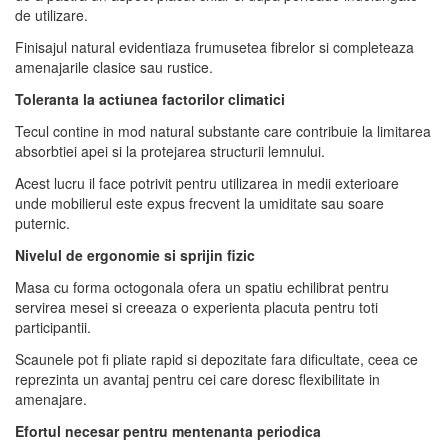
de utilizare.
Finisajul natural evidentiaza frumusetea fibrelor si completeaza
amenajarile clasice sau rustice.
Toleranta la actiunea factorilor climatici
Tecul contine in mod natural substante care contribuie la limitarea
absorbtiei apei si la protejarea structurii lemnului.
Acest lucru il face potrivit pentru utilizarea in medii exterioare
unde mobilierul este expus frecvent la umiditate sau soare
puternic.
Nivelul de ergonomie si sprijin fizic
Masa cu forma octogonala ofera un spatiu echilibrat pentru
servirea mesei si creeaza o experienta placuta pentru toti
participantii.
Scaunele pot fi pliate rapid si depozitate fara dificultate, ceea ce
reprezinta un avantaj pentru cei care doresc flexibilitate in
amenajare.
Efortul necesar pentru mentenanta periodica