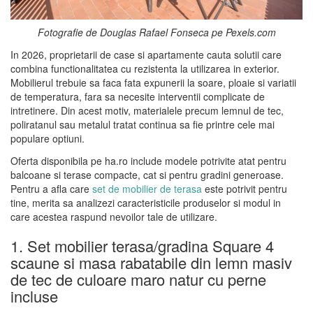
Fotografie de Douglas Rafael Fonseca pe Pexels.com
In 2026, proprietarii de case si apartamente cauta solutii care
combina functionalitatea cu rezistenta la utilizarea in exterior.
Mobilierul trebuie sa faca fata expunerii la soare, ploaie si variatii
de temperatura, fara sa necesite interventii complicate de
intretinere. Din acest motiv, materialele precum lemnul de tec,
poliratanul sau metalul tratat continua sa fie printre cele mai
populare optiuni.
Oferta disponibila pe ha.ro include modele potrivite atat pentru
balcoane si terase compacte, cat si pentru gradini generoase.
Pentru a afla care
set de mobilier de terasa
este potrivit pentru
tine, merita sa analizezi caracteristicile produselor si modul in
care acestea raspund nevoilor tale de utilizare.
1. Set mobilier terasa/gradina Square 4
scaune si masa rabatabile din lemn masiv
de tec de culoare maro natur cu perne
incluse