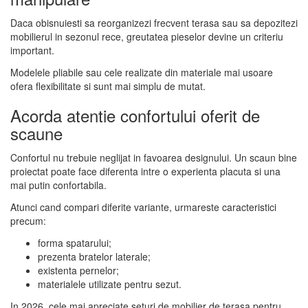
Daca obisnuiesti sa reorganizezi frecvent terasa sau sa depozitezi
mobilierul in sezonul rece, greutatea pieselor devine un criteriu
important.
Modelele pliabile sau cele realizate din materiale mai usoare
ofera flexibilitate si sunt mai simplu de mutat.
Acorda atentie confortului oferit de
scaune
Confortul nu trebuie neglijat in favoarea designului. Un scaun bine
proiectat poate face diferenta intre o experienta placuta si una
mai putin confortabila.
Atunci cand compari diferite variante, urmareste caracteristici
precum:
forma spatarului;
prezenta bratelor laterale;
existenta pernelor;
materialele utilizate pentru sezut.
In 2026, cele mai apreciate seturi de mobilier de terasa pentru