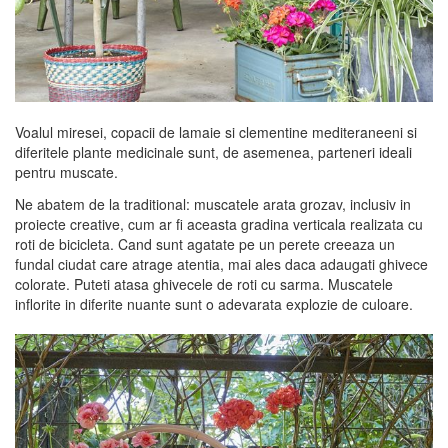
Voalul miresei, copacii de lamaie si clementine mediteraneeni si
diferitele plante medicinale sunt, de asemenea, parteneri ideali
pentru muscate.
Ne abatem de la traditional: muscatele arata grozav, inclusiv in
proiecte creative, cum ar fi aceasta gradina verticala realizata cu
roti de bicicleta. Cand sunt agatate pe un perete creeaza un
fundal ciudat care atrage atentia, mai ales daca adaugati ghivece
colorate. Puteti atasa ghivecele de roti cu sarma. Muscatele
inflorite in diferite nuante sunt o adevarata explozie de culoare.