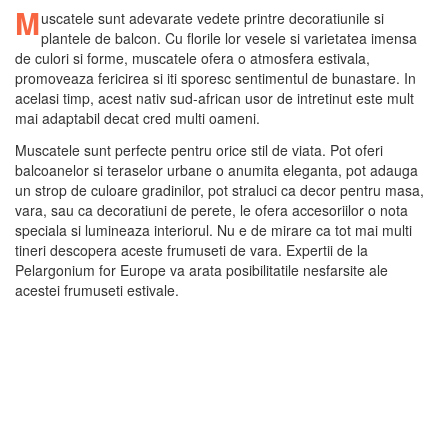
M
uscatele sunt adevarate vedete printre decoratiunile si
plantele de balcon. Cu florile lor vesele si varietatea imensa
de culori si forme, muscatele ofera o atmosfera estivala,
promoveaza fericirea si iti sporesc sentimentul de bunastare. In
acelasi timp, acest nativ sud-african usor de intretinut este mult
mai adaptabil decat cred multi oameni.
Muscatele sunt perfecte pentru orice stil de viata. Pot oferi
balcoanelor si teraselor urbane o anumita eleganta, pot adauga
un strop de culoare gradinilor, pot straluci ca decor pentru masa,
vara, sau ca decoratiuni de perete, le ofera accesoriilor o nota
speciala si lumineaza interiorul. Nu e de mirare ca tot mai multi
tineri descopera aceste frumuseti de vara. Expertii de la
Pelargonium for Europe va arata posibilitatile nesfarsite ale
acestei frumuseti estivale.