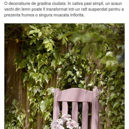
O decoratiune de gradina ciudata: In cativa pasi simpli, un scaun
vechi din lemn poate fi transformat intr-un raft suspendat pentru a
prezenta frumos o singura muscata inflorita.