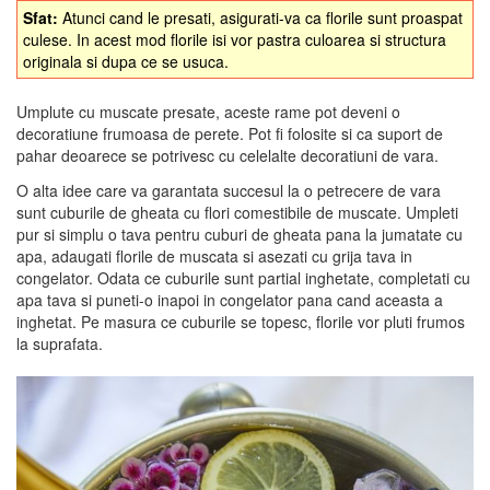
Sfat:
Atunci cand le presati, asigurati-va ca florile sunt proaspat
culese. In acest mod florile isi vor pastra culoarea si structura
originala si dupa ce se usuca.
Umplute cu muscate presate, aceste rame pot deveni o
decoratiune frumoasa de perete. Pot fi folosite si ca suport de
pahar deoarece se potrivesc cu celelalte decoratiuni de vara.
O alta idee care va garantata succesul la o petrecere de vara
sunt cuburile de gheata cu flori comestibile de muscate. Umpleti
pur si simplu o tava pentru cuburi de gheata pana la jumatate cu
apa, adaugati florile de muscata si asezati cu grija tava in
congelator. Odata ce cuburile sunt partial inghetate, completati cu
apa tava si puneti-o inapoi in congelator pana cand aceasta a
inghetat. Pe masura ce cuburile se topesc, florile vor pluti frumos
la suprafata.