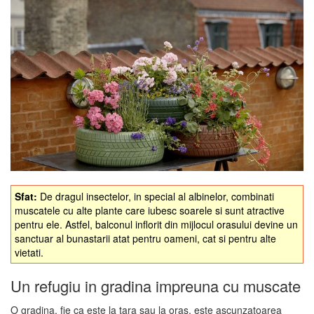
Sfat:
De dragul insectelor, in special al albinelor, combinati
muscatele cu alte plante care iubesc soarele si sunt atractive
pentru ele. Astfel, balconul inflorit din mijlocul orasului devine un
sanctuar al bunastarii atat pentru oameni, cat si pentru alte
vietati.
Un refugiu in gradina impreuna cu muscate
O gradina, fie ca este la tara sau la oras, este ascunzatoarea