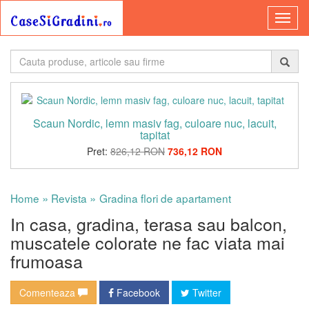
Scaun Nordic, lemn masiv fag, culoare nuc, lacuit,
tapitat
Pret:
826,12 RON
736,12 RON
»
»
Home
Revista
Gradina flori de apartament
In casa, gradina, terasa sau balcon,
muscatele colorate ne fac viata mai
frumoasa
Comenteaza
Facebook
Twitter