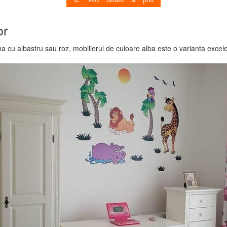
or
a cu albastru sau roz, mobilierul de culoare alba este o varianta excele