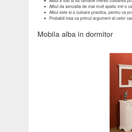
Albul a fost si va ramane mereu culoarea purit
Albul da senzatia de mai mult spatiu intr-o ca
Albul este si o culoare practica, pentru ca p
Probabil insa ca primul argument al celor ca
Mobila alba in dormitor