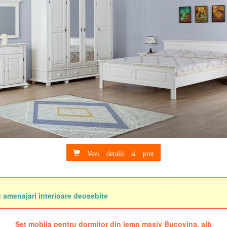
Vezi detalii si pret
Va invitam sa dati 'Like' paginii noastre de Facebook
u amenajari interioare deosebite
pentru a afla zilnic noutati interesante. Va multumim!
Set mobila pentru dormitor din lemn masiv Bucovina, alb