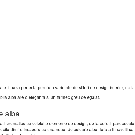
 fi baza perfecta pentru o varietate de stiluri de design interior, de l
bila alba are o eleganta si un farmec greu de egalat.
e alba
ii cromatice cu celelalte elemente de design, de la pereti, pardoseala si
 mobila dintr-o incapere cu una noua, de culoare alba, fara a fi nevoiti sa