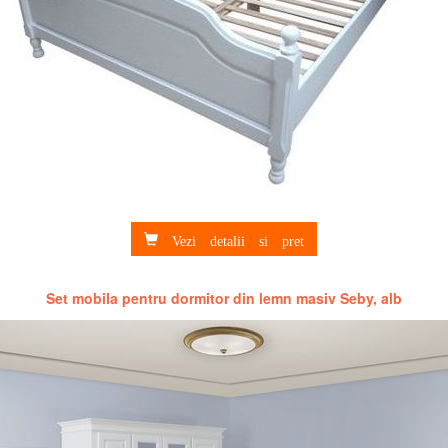
Vezi detalii si pret
Set mobila pentru dormitor din lemn masiv Seby, alb