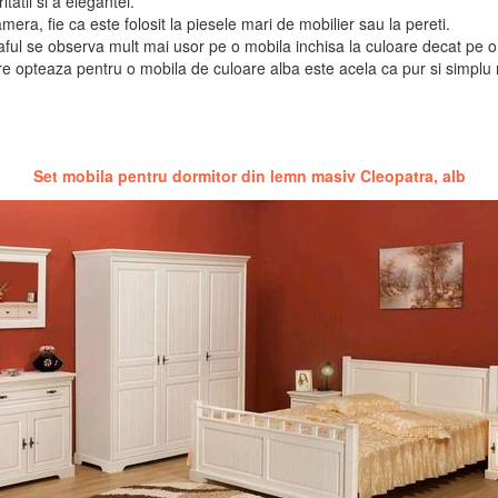
atii si a elegantei.
mera, fie ca este folosit la piesele mari de mobilier sau la pereti.
raful se observa mult mai usor pe o mobila inchisa la culoare decat pe o
re opteaza pentru o mobila de culoare alba este acela ca pur si simplu
Set mobila pentru dormitor din lemn masiv Cleopatra, alb