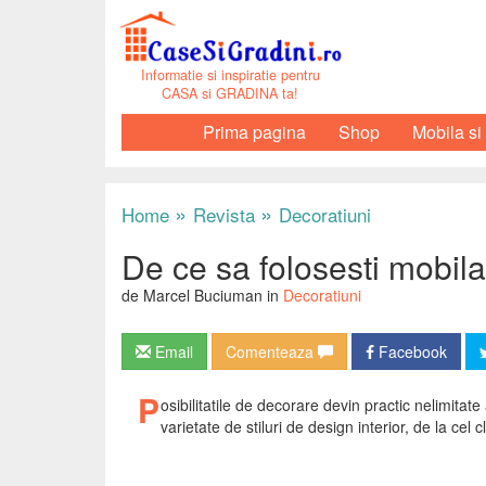
Informatie si inspiratie pentru
CASA si GRADINA ta!
Prima pagina
Shop
Mobila si
»
»
Home
Revista
Decoratiuni
De ce sa folosesti mobila 
de Marcel Buciuman in
Decoratiuni
Email
Comenteaza
Facebook
P
osibilitatile de decorare devin practic nelimita
varietate de stiluri de design interior, de la cel