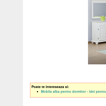
Poate te intereseaza si:
Mobila alba pentru dormitor - idei pentr