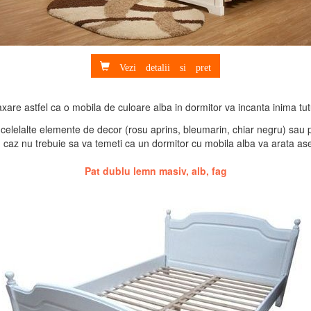
Vezi detalii si pret
axare astfel ca o mobila de culoare alba in dormitor va incanta inima tut
 celelalte elemente de decor (rosu aprins, bleumarin, chiar negru) sau pu
ciun caz nu trebuie sa va temeti ca un dormitor cu mobila alba va arata a
Pat dublu lemn masiv, alb, fag