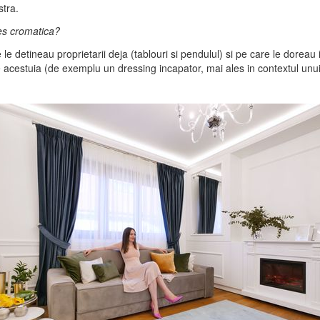
stra.
es cromatica?
le detineau proprietarii deja (tablouri si pendulul) si pe care le dore
le acestuia (de exemplu un dressing incapator, mai ales in contextul unui