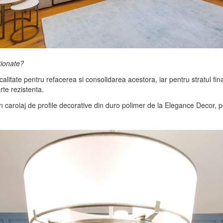
itionate?
na calitate pentru refacerea si consolidarea acestora, iar pentru stratul 
rte rezistenta.
un caroiaj de profile decorative din duro polimer de la Elegance Decor, 
Va invitam sa dati 'Like' paginii noastre de Facebook
pentru a afla zilnic noutati interesante. Va multumim!