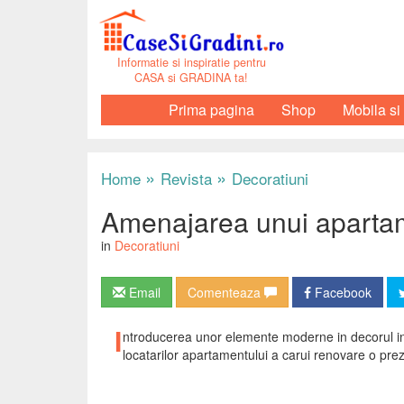
Informatie si inspiratie pentru
CASA si GRADINA ta!
Prima pagina
Shop
Mobila si
»
»
Home
Revista
Decoratiuni
Amenajarea unui apartame
in
Decoratiuni
Email
Comenteaza
Facebook
I
ntroducerea unor elemente moderne in decorul inter
locatarilor apartamentului a carui renovare o pr