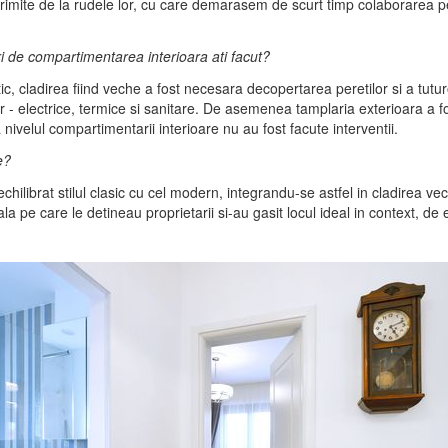
 primite de la rudele lor, cu care demarasem de scurt timp colaborarea
ari de compartimentarea interioara ati facut?
ptic, cladirea fiind veche a fost necesara decopertarea peretilor si a tutur
lor - electrice, termice si sanitare. De asemenea tamplaria exterioara a
nivelul compartimentarii interioare nu au fost facute interventii.
e?
hilibrat stilul clasic cu cel modern, integrandu-se astfel in cladirea vech
 pe care le detineau proprietarii si-au gasit locul ideal in context, de