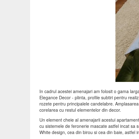
In cadrul acestei amenajari am folosit o gama larga 
Elegance Decor - plinta, profile subtiri pentru reali
rozete pentru principalele candelabre. Amplasarea s
corelarea cu restul elementelor din decor.
Un element cheie al amenajarii acestui apartament, p
cu sistemele de feronerie mascate astfel incat sa se 
White design, cea din birou si cea din baie, astfel in