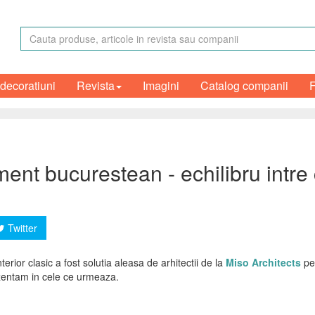
 decoratiuni
Revista
Imagini
Catalog companii
nt bucurestean - echilibru intre 
Twitter
ior clasic a fost solutia aleasa de arhitectii de la
Miso Architects
pen
ezentam in cele ce urmeaza.