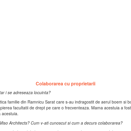
Colaborarea cu proprietarii
etar i se adreseaza locuinta?
ica familie din Ramnicu Sarat care s-au indragostit de aerul boem si boie
pierea facultatii de drept pe care o frecventeaza. Mama acestuia a fost 
a acestuia.
 Miso Architects? Cum v-ati cunoscut si cum a decurs colaborarea?