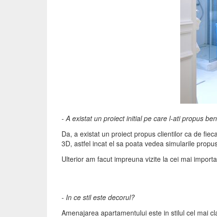
- A existat un proiect initial pe care l-ati propus be
Da, a existat un proiect propus clientilor ca de fiec
3D, astfel incat el sa poata vedea simularile prop
Ulterior am facut impreuna vizite la cei mai importan
- In ce stil este decorul?
Amenajarea apartamentului este in stilul cel mai c