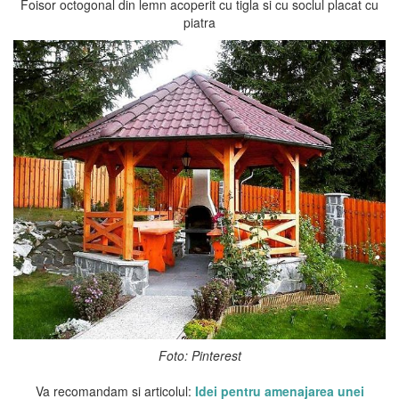
Foisor octogonal din lemn acoperit cu tigla si cu soclul placat cu
piatra
Foto: Pinterest
Va recomandam si articolul:
Idei pentru amenajarea unei