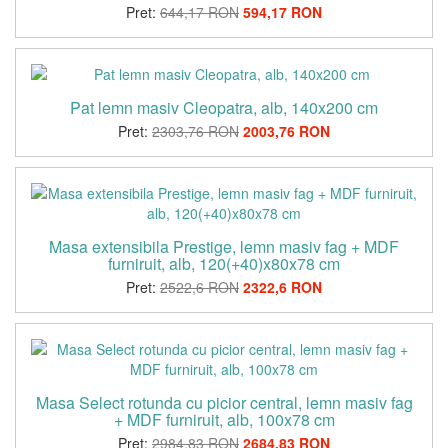
Pret:
644,17 RON
594,17 RON
Pat lemn masiv Cleopatra, alb, 140x200 cm
Pret:
2303,76 RON
2003,76 RON
Masa extensibila Prestige, lemn masiv fag + MDF
furniruit, alb, 120(+40)x80x78 cm
Pret:
2522,6 RON
2322,6 RON
Masa Select rotunda cu picior central, lemn masiv fag
+ MDF furniruit, alb, 100x78 cm
Pret:
2984,83 RON
2684,83 RON