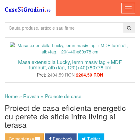
Masa extensibila Lucky, lemn masiv fag + MDF
furniruit, alb+fag, 120(+40)x80x78 cm
Pret:
2404,59 RON
2204,59 RON
»
»
Home
Revista
Proiecte de case
Proiect de casa eficienta energetic
cu perete de sticla intre living si
terasa
Comenteaza
Facebook
Twitter