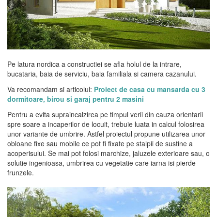
Pe latura nordica a constructiei se afla holul de la intrare,
bucataria, baia de serviciu, baia familiala si camera cazanului.
Va recomandam si articolul:
Proiect de casa cu mansarda cu 3
dormitoare, birou si garaj pentru 2 masini
Pentru a evita supraincalzirea pe timpul verii din cauza orientarii
spre soare a incaperilor de locuit, trebuie luata in calcul folosirea
unor variante de umbrire. Astfel proiectul propune utilizarea unor
obloane fixe sau mobile ce pot fi fixate pe stalpii de sustine a
acoperisului. Se mai pot folosi marchize, jaluzele exterioare sau, o
solutie ingenioasa, umbrirea cu vegetatie care iarna isi pierde
frunzele.