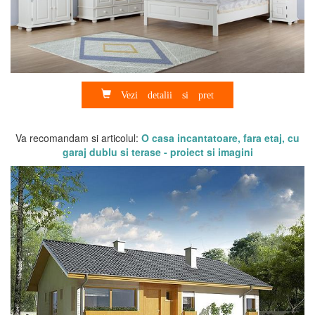
Vezi detalii si pret
Va recomandam si articolul:
O casa incantatoare, fara etaj, cu
garaj dublu si terase - proiect si imagini