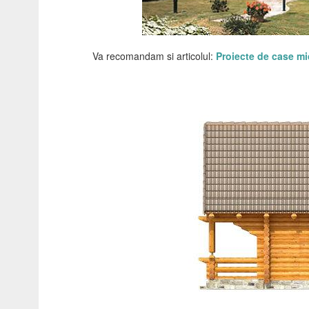
Va recomandam si articolul:
Proiecte de case mic