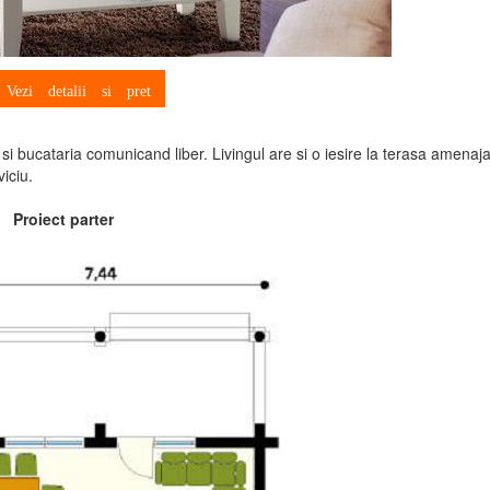
ezi detalii si pret
 si bucataria comunicand liber. Livingul are si o iesire la terasa amenaja
viciu.
Proiect parter