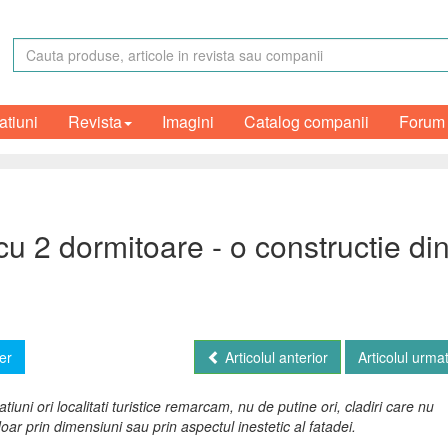
atiuni
Revista
Imagini
Catalog companii
Forum
u 2 dormitoare - o constructie di
er
Articolul anterior
Articolul urma
uni ori localitati turistice remarcam, nu de putine ori, cladiri care nu
ar prin dimensiuni sau prin aspectul inestetic al fatadei.