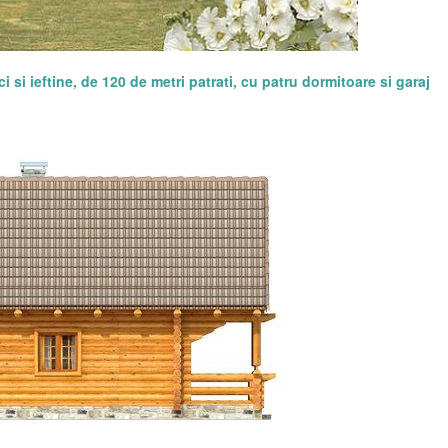
i si ieftine, de 120 de metri patrati, cu patru dormitoare si garaj
Va invitam sa dati 'Like' paginii noastre de Facebook
pentru a afla zilnic noutati interesante. Va multumim!