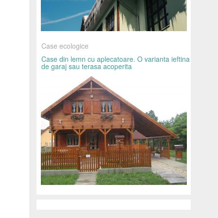
Case ecologice
Case din lemn cu aplecatoare. O varianta ieftina
de garaj sau terasa acoperita