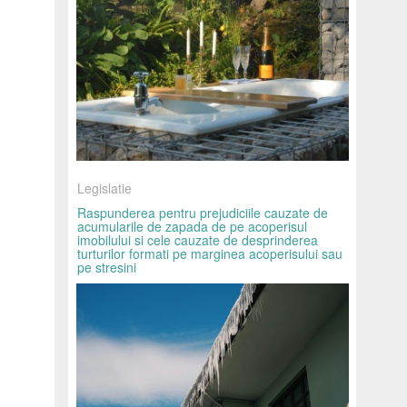
Legislatie
Raspunderea pentru prejudiciile cauzate de
acumularile de zapada de pe acoperisul
imobilului si cele cauzate de desprinderea
turturilor formati pe marginea acoperisului sau
pe stresini