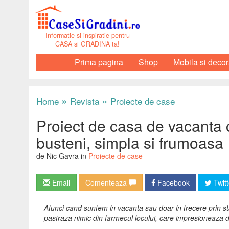
Informatie si inspiratie pentru
CASA si GRADINA ta!
Prima pagina
Shop
Mobila si decor
»
»
Home
Revista
Proiecte de case
Proiect de casa de vacanta c
busteni, simpla si frumoasa
de Nic Gavra in
Proiecte de case
Email
Comenteaza
Facebook
Twitt
Atunci cand suntem in vacanta sau doar in trecere prin stati
pastraza nimic din farmecul locului, care impresioneaza do