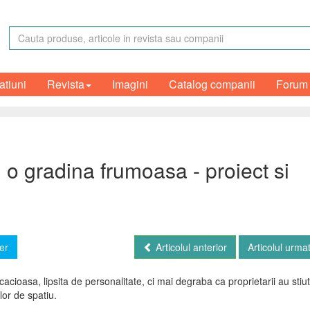
atiuni
Revista
Imagini
Catalog companii
Forum
 o gradina frumoasa - proiect si
er
Articolul anterior
Articolul urma
ioasa, lipsita de personalitate, ci mai degraba ca proprietarii au stiu
lor de spatiu.