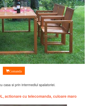
Comanda
u casa si prin intermediul spalatoriei.
L, actionare cu telecomanda, culoare maro