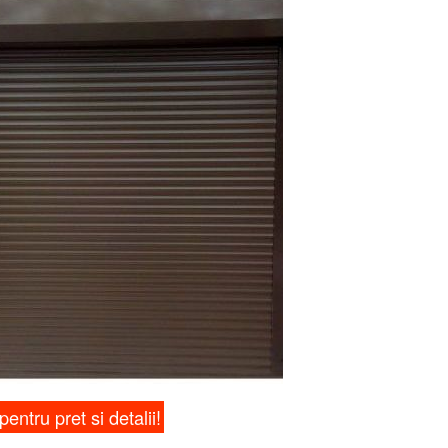
Va invitam sa dati 'Like' paginii noastre de Facebook
pentru a afla zilnic noutati interesante. Va multumim!
pentru pret si detalii!