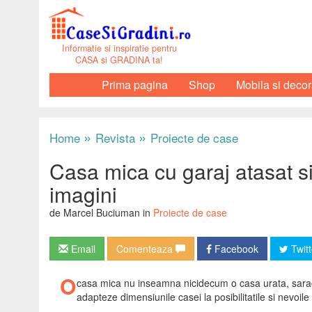
Informatie si inspiratie pentru
CASA si GRADINA ta!
Prima pagina
Shop
Mobila si decor
»
»
Home
Revista
Proiecte de case
Casa mica cu garaj atasat si
imagini
de Marcel Buciuman in
Proiecte de case
Email
Comenteaza
Facebook
Twitt
O
casa mica nu inseamna nicidecum o casa urata, saracac
adapteze dimensiunile casei la posibilitatile si nevoile 