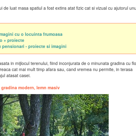
 de luat masa spatiul a fost extins atat fizic cat si vizual cu ajutorul unu
 imagini cu o locuinta frumoasa
to + proiecte
u pensionari - proiecte si imagini
asata in mijlocul terenului, fiind inconjurata de o minunata gradina cu flo
treaca cat mai mult timp afara sau, cand vremea nu permite, in terasa
jul atasat casei.
r gradina modern, lemn masiv